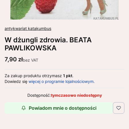
antykwariat katakumbus
W dżungli zdrowia. BEATA
PAWLIKOWSKA
Cena
7,90 zł
bez VAT
Za zakup produktu otrzymasz
1 pkt
.
Dowiedz się
więcej o programie lojalnościowym.
Dostępność:
tymczasowo niedostępny
Powiadom mnie o dostępności