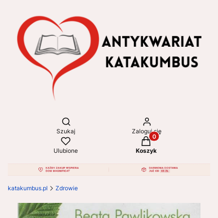
Otwórz wyszukiwarkę
Szukaj
Zaloguj się
Produkty w koszyku: 
Ulubione
Koszyk
katakumbus.pl
Zdrowie