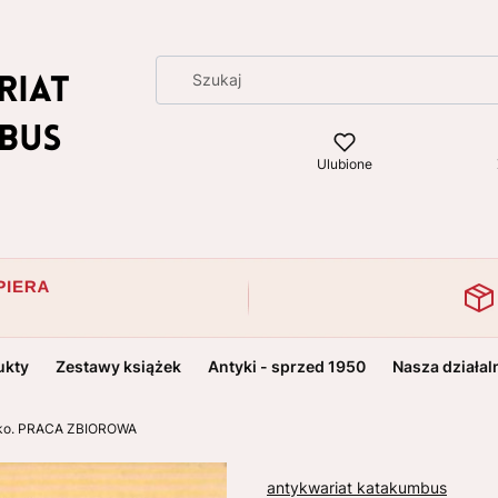
Ulubione
ukty
Zestawy książek
Antyki - sprzed 1950
Nasza działal
cko. PRACA ZBIOROWA
antykwariat katakumbus