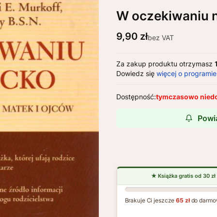
W oczekiwaniu 
Cena
9,90 zł
bez VAT
Za zakup produktu otrzymasz
Dowiedz się
więcej o programie
Dostępność:
tymczasowo nied
Powi
Brakuje Ci jeszcze
65 zł
do darmo