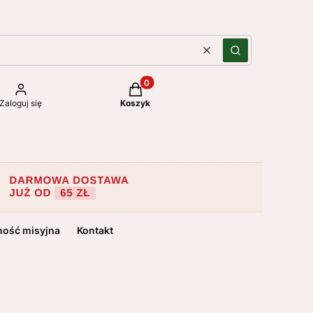
Wyczyść
Szukaj
Produkty w koszyku: 0. Zobacz szc
Zaloguj się
Koszyk
ność misyjna
Kontakt