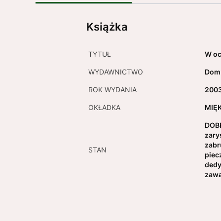
Książka
TYTUŁ
W oc
WYDAWNICTWO
Dom
ROK WYDANIA
200
OKŁADKA
MIĘ
DOBR
zary
zabr
STAN
piec
dedy
zawa