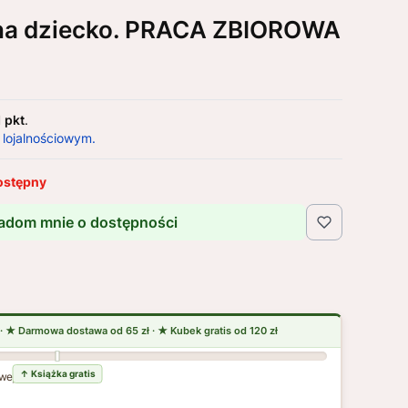
na dziecko. PRACA ZBIOROWA
1 pkt
.
 lojalnościowym.
ostępny
adom mnie o dostępności
wej dostawy