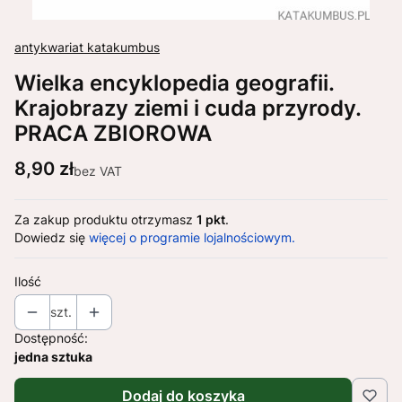
antykwariat katakumbus
Wielka encyklopedia geografii.
Krajobrazy ziemi i cuda przyrody.
PRACA ZBIOROWA
Cena
8,90 zł
bez VAT
Za zakup produktu otrzymasz
1 pkt
.
Dowiedz się
więcej o programie lojalnościowym.
Ilość
szt.
Dostępność:
jedna sztuka
Dodaj do koszyka