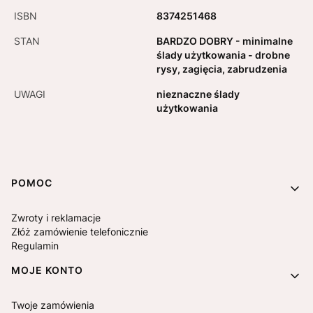
ISBN
8374251468
STAN
BARDZO DOBRY - minimalne
ślady użytkowania - drobne
rysy, zagięcia, zabrudzenia
UWAGI
nieznaczne ślady
użytkowania
Linki w stopce
POMOC
Zwroty i reklamacje
Złóż zamówienie telefonicznie
Regulamin
MOJE KONTO
Twoje zamówienia