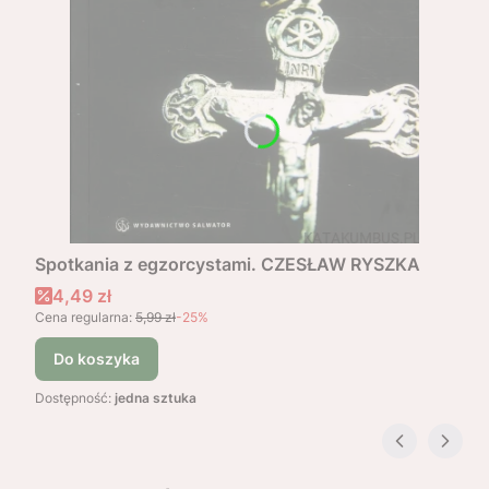
Spotkania z egzorcystami. CZESŁAW RYSZKA
Cena promocyjna
4,49 zł
Cena regularna:
5,99 zł
-25%
Do koszyka
Dostępność:
jedna sztuka