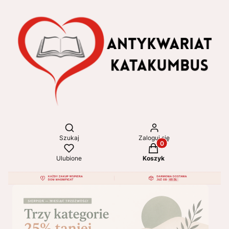
Otwórz wyszukiwarkę
Szukaj
Zaloguj się
Produkty w koszyku: 
Ulubione
Koszyk