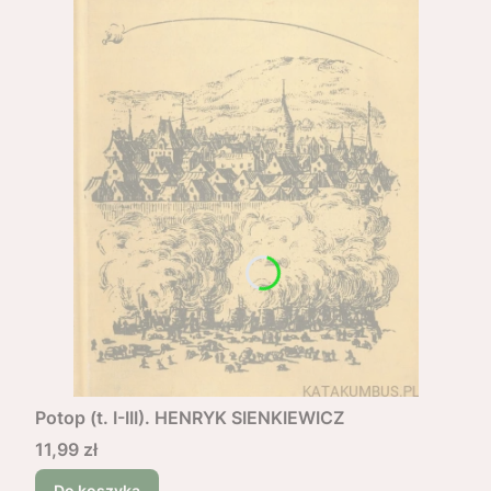
Potop (t. I-III). HENRYK SIENKIEWICZ
Cena
11,99 zł
Do koszyka