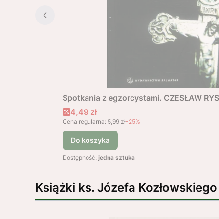
Spotkania z egzorcystami. CZESŁAW RY
Cena promocyjna
4,49 zł
Cena regularna:
5,99 zł
-25%
Do koszyka
Dostępność:
jedna sztuka
Książki ks. Józefa Kozłowskiego