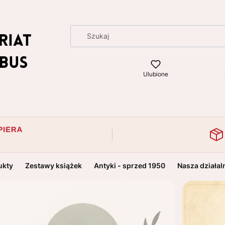
Ulubione
ukty
Zestawy książek
Antyki - sprzed 1950
Nasza działal