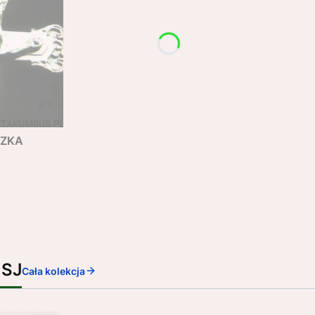
SZKA
 SJ
Cała kolekcja