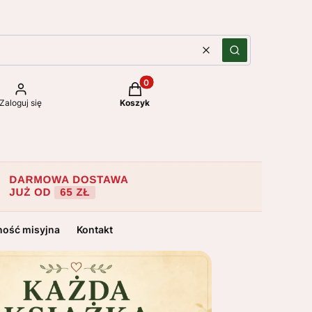
Wyczyść
Szukaj
Produkty w koszyku: 0. Zobacz szc
Zaloguj się
Koszyk
ność misyjna
Kontakt