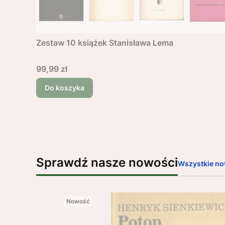
Zestaw 10 książek Stanisława Lema
Cena
99,99 zł
Do koszyka
Sprawdź nasze nowości
Wszystkie no
Nowość