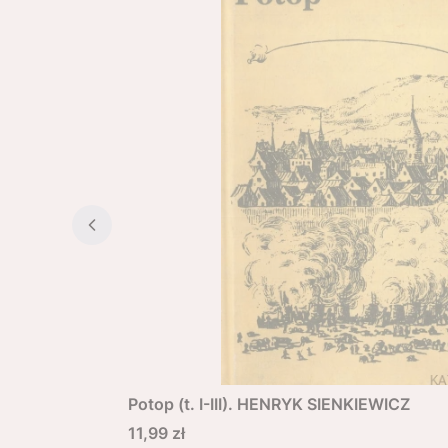
Potop (t. I-III). HENRYK SIENKIEWICZ
Cena
11,99 zł