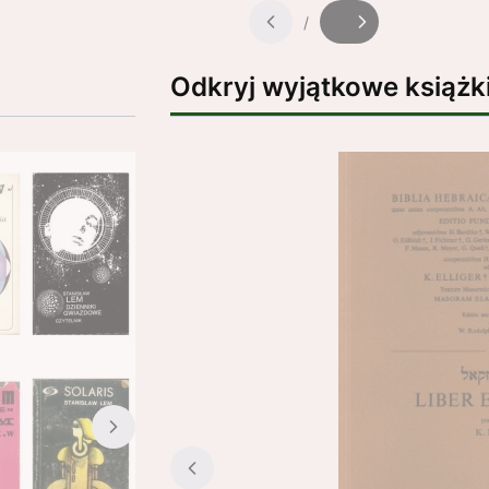
/
Slajd
z
Odkryj wyjątkowe książk