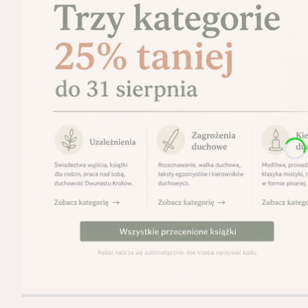
Naciśnij Enter lub spację, aby otworzyć stronę.