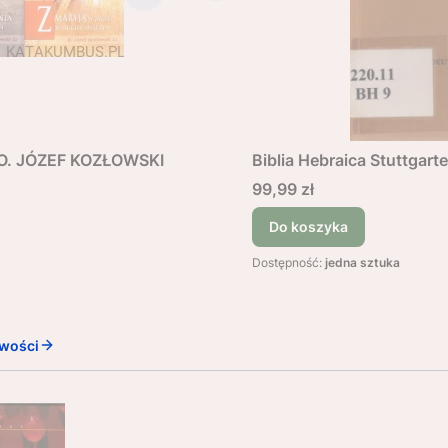
k O. JÓZEF KOZŁOWSKI
Biblia Hebraica Stuttgarte
Cena
99,99 zł
Do koszyka
Dostępność:
jedna sztuka
wości