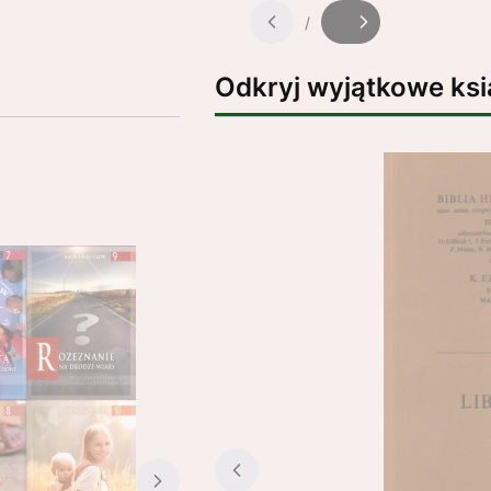
/
Slajd
z
Odkryj wyjątkowe ksi