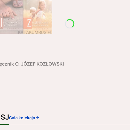
dręcznik O. JÓZEF KOZŁOWSKI
 SJ
Cała kolekcja