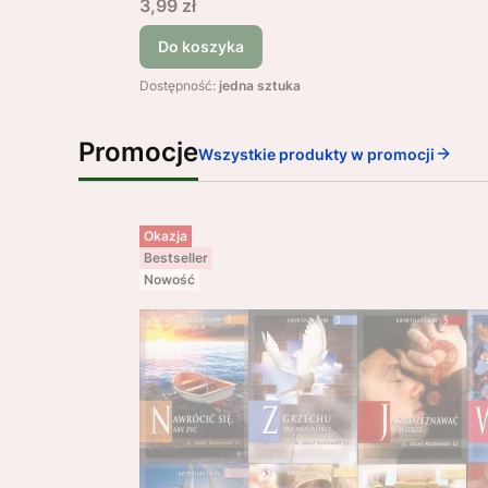
Cena
3,99 zł
Do koszyka
Dostępność:
jedna sztuka
Promocje
Wszystkie produkty w promocji
Okazja
Bestseller
Nowość