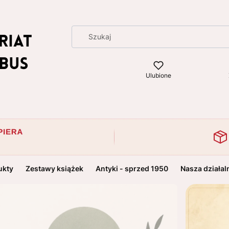
Ulubione
ukty
Zestawy książek
Antyki - sprzed 1950
Nasza działal