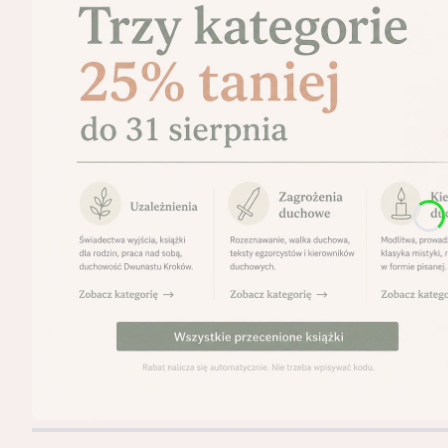
Naciśnij Enter lub spację, aby otworzyć stronę.