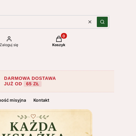
Wyczyść
Szukaj
Produkty w koszyku: 0. Zobacz szc
Zaloguj się
Koszyk
ność misyjna
Kontakt