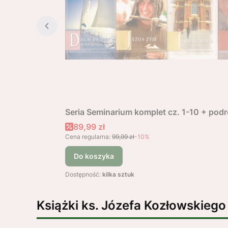
Seria Seminarium komplet cz. 1-10 + po
Cena promocyjna
89,99 zł
Cena regularna:
99,99 zł
-10%
Do koszyka
Dostępność:
kilka sztuk
Książki ks. Józefa Kozłowskiego