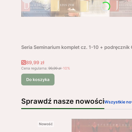
Seria Seminarium komplet cz. 1-10 + podręczni
Cena promocyjna
89,99 zł
Cena regularna:
99,99 zł
-10%
Do koszyka
Sprawdź nasze nowości
Wszystkie no
Nowość