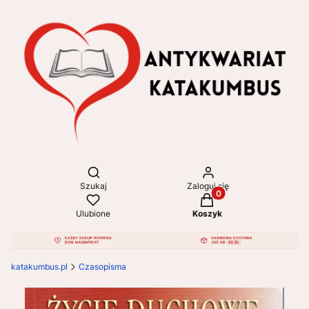
Otwórz wyszukiwarkę
Szukaj
Zaloguj się
Produkty w koszyku: 
Ulubione
Koszyk
katakumbus.pl
Czasopisma