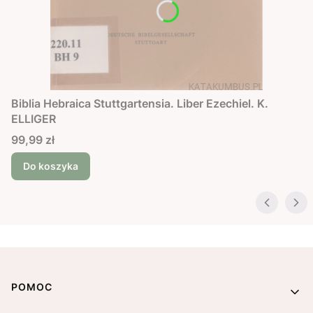
Biblia Hebraica Stuttgartensia. Liber Ezechiel. K.
ELLIGER
Cena
99,99 zł
Do koszyka
Linki w stopce
POMOC