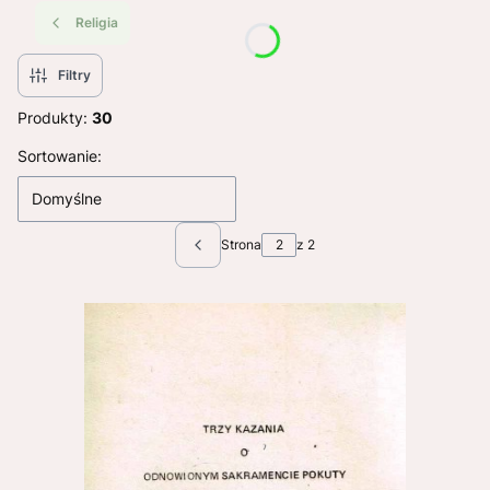
Religia
Filtry
Produkty:
30
Lista produktów
Sortowanie:
Domyślne
Strona
z 2
Poprzednie produkty