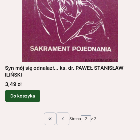
Syn mój się odnalazł... ks. dr. PAWEŁ STANISŁAW
ILIŃSKI
Cena
3,49 zł
Do koszyka
Strona
z 2
Wróć do pierwszej strony z produktami