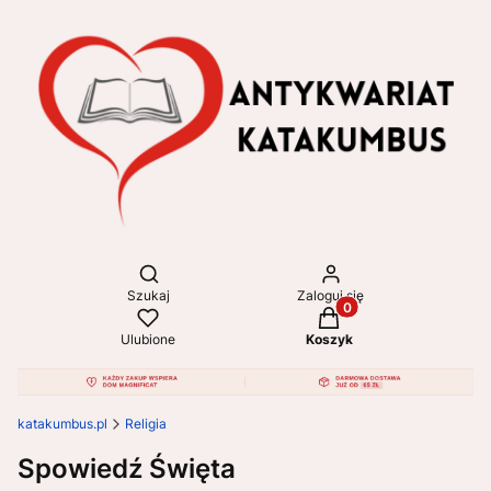
Otwórz wyszukiwarkę
Szukaj
Zaloguj się
Produkty w koszyku: 
Ulubione
Koszyk
katakumbus.pl
Religia
Spowiedź Święta