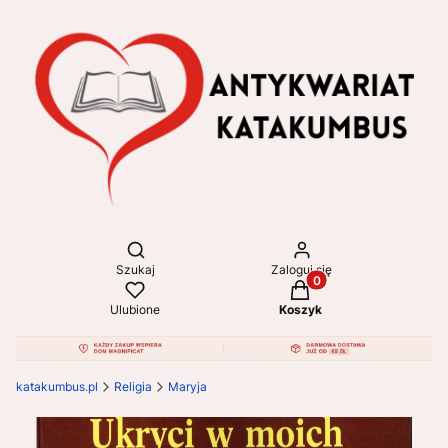
Otwórz wyszukiwarkę
Szukaj
Zaloguj się
Produkty w koszyku: 
Ulubione
Koszyk
katakumbus.pl
Religia
Maryja