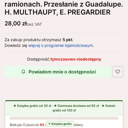
ramionach. Przesłanie z Guadalupe.
H. MULTHAUPT, E. PREGARDIER
Cena
28,00 zł
bez VAT
Za zakup produktu otrzymasz
5 pkt
.
Dowiedz się
więcej o programie lojalnościowym.
Dostępność:
tymczasowo niedostępny
Powiadom mnie o dostępności
Brakuje Ci jeszcze
65 zł
do darmowej dostawy