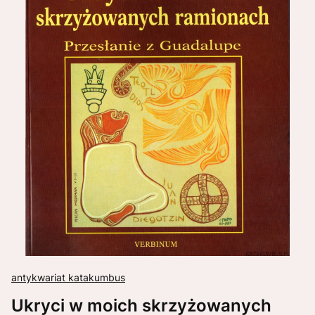
antykwariat katakumbus
Ukryci w moich skrzyżowanych