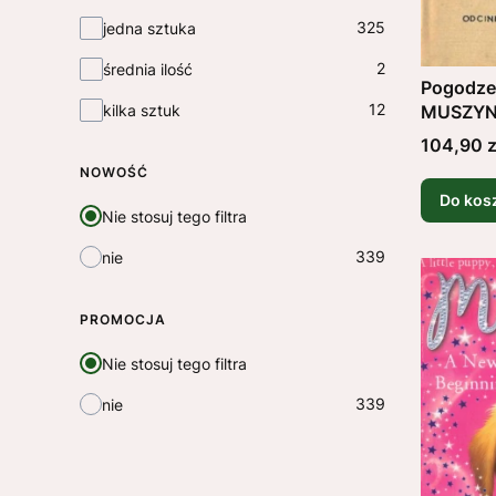
325
jedna sztuka
2
średnia ilość
Pogodze
12
kilka sztuk
MUSZYNA
Cena
104,90 z
NOWOŚĆ
Do kos
Nie stosuj tego filtra
339
nie
PROMOCJA
Nie stosuj tego filtra
339
nie