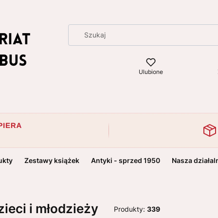
Ulubione
ukty
Zestawy książek
Antyki - sprzed 1950
Nasza działal
zieci i młodzieży
Produkty:
339