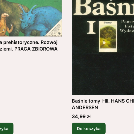
a prehistoryczne. Rozwój
a ziemi. PRACA ZBIOROWA
Baśnie tomy I-III. HANS C
ANDERSEN
Cena
34,99 zł
zyka
Do koszyka