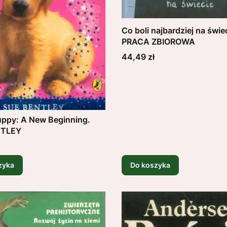
Co boli najbardziej na świe
PRACA ZBIOROWA
Cena
44,49 zł
ppy: A New Beginning.
NTLEY
zyka
Do koszyka