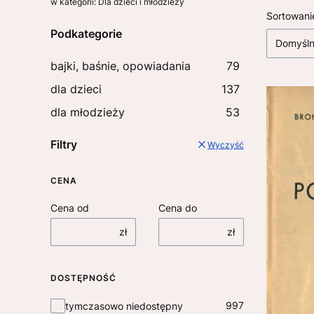
w kategorii: Dla dzieci i młodzieży
Lista
Sortowani
Podkategorie
Domyśl
bajki, baśnie, opowiadania
79
dla dzieci
137
dla młodzieży
53
Filtry
Wyczyść
CENA
Cena od
Cena do
zł
zł
DOSTĘPNOŚĆ
Dostępność
997
tymczasowo niedostępny