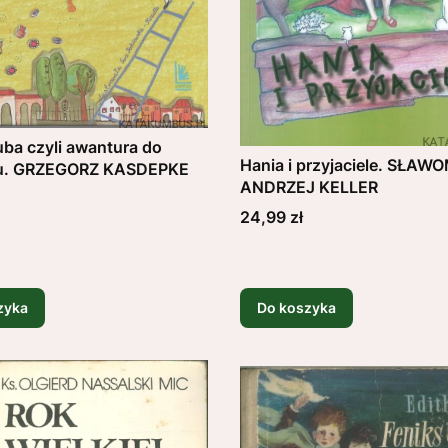
uba czyli awantura do
Hania i przyjaciele. SŁAW
u. GRZEGORZ KASDEPKE
ANDRZEJ KELLER
Cena
24,99 zł
zyka
Do koszyka