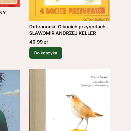
ONY
Dobranocki. O kocich przygodach.
SŁAWOMIR ANDRZEJ KELLER
Cena
49,99 zł
Do koszyka