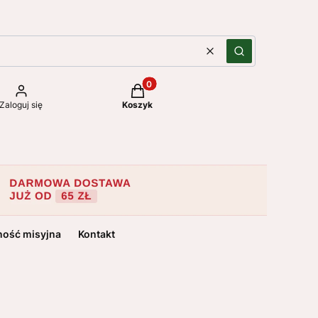
Wyczyść
Szukaj
Produkty w koszyku: 0. Zobacz szc
Zaloguj się
Koszyk
ność misyjna
Kontakt