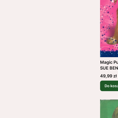
Magic Pu
SUE BE
Cena
49,99 zł
Do kos