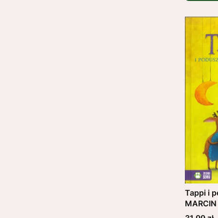
Tappi i 
MARCIN
Cena