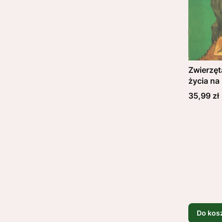
Zwierzęt
życia n
Cena
35,99 zł
Do kos