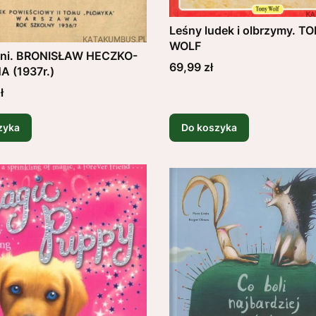
Leśny ludek i olbrzymy. T
WOLF
ni. BRONISŁAW HECZKO-
Cena
69,99 zł
 (1937r.)
ł
zyka
Do koszyka