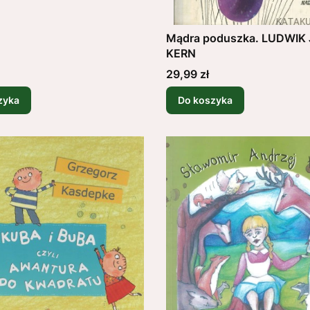
Mądra poduszka. LUDWIK
KERN
Cena
29,99 zł
zyka
Do koszyka