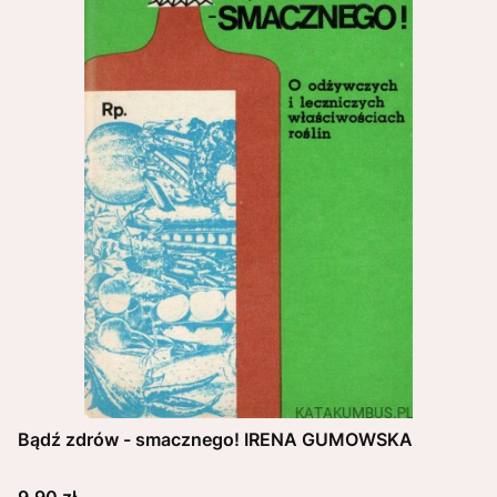
Bądź zdrów - smacznego! IRENA GUMOWSKA
Cena
9,90 zł