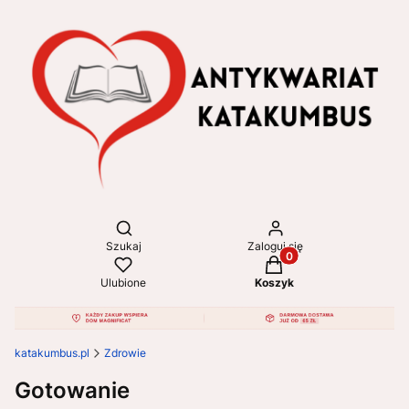
Otwórz wyszukiwarkę
Szukaj
Zaloguj się
Produkty w koszyku: 
Ulubione
Koszyk
katakumbus.pl
Zdrowie
Gotowanie