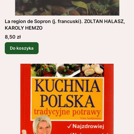
La region de Sopron (j. francuski). ZOLTAN HALASZ,
KAROLY HEMZO
Cena
8,50 zł
Do koszyka