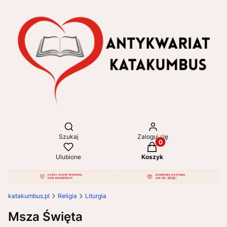
Otwórz wyszukiwarkę
Szukaj
Zaloguj się
Produkty w koszyku: 
Ulubione
Koszyk
katakumbus.pl
Religia
Liturgia
Msza Święta