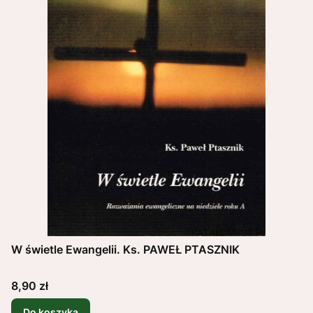
W świetle Ewangelii. Ks. PAWEŁ PTASZNIK
Cena
8,90 zł
Do koszyka