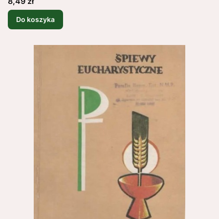
Cena
8,49 zł
Do koszyka