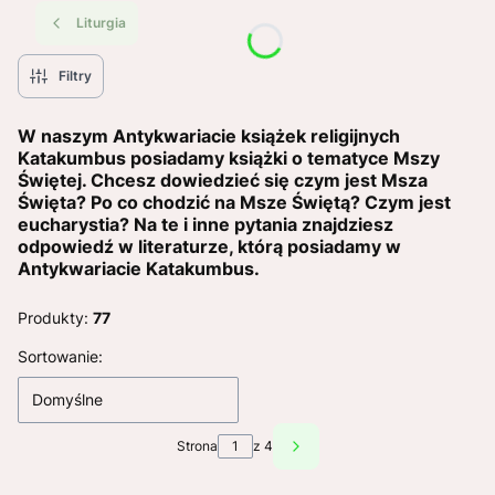
Liturgia
Filtry
W naszym Antykwariacie książek religijnych
Katakumbus posiadamy książki o tematyce Mszy
Świętej. Chcesz dowiedzieć się czym jest Msza
Święta? Po co chodzić na Msze Świętą? Czym jest
eucharystia? Na te i inne pytania znajdziesz
odpowiedź w literaturze, którą posiadamy w
Antykwariacie Katakumbus.
Produkty:
77
Lista produktów
Sortowanie:
Domyślne
Strona
z 4
Następne produkty