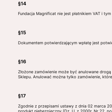
§14
Fundacja Magnificat nie jest płatnikiem VAT i t
§15
Dokumentem potwierdzającym wpłatę jest potwie
§16
Złożone zamówienie może być anulowane drogą e
Sklepu. Anulować można tylko zamówienie, które n
§17
Zgodnie z przepisami ustawy z dnia 02 marca 2
produkt niebezpieczny (Dz. U. z 2000r. Nr 22, p