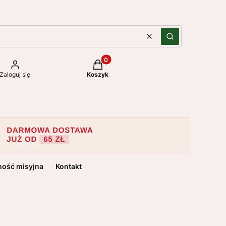
Wyczyść
Szukaj
Produkty w koszyku: 0. Zobacz szc
Zaloguj się
Koszyk
ność misyjna
Kontakt