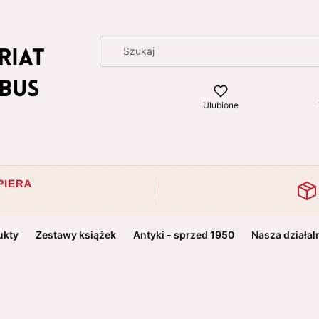
Ulubione
ukty
Zestawy książek
Antyki - sprzed 1950
Nasza działal