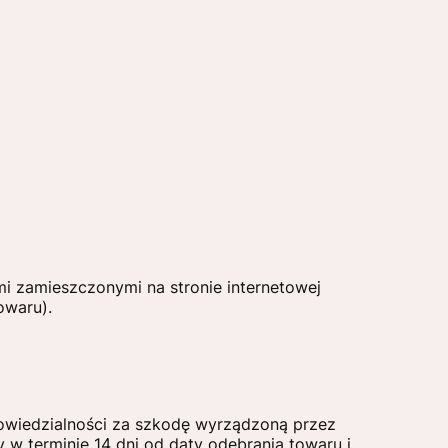
 zamieszczonymi na stronie internetowej
owaru).
owiedzialności za szkodę wyrządzoną przez
 w terminie 14 dni od daty odebrania towaru i