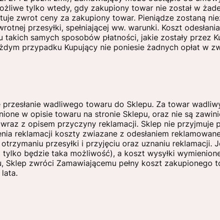
możliwe tylko wtedy, gdy zakupiony towar nie został w ża
uje zwrot ceny za zakupiony towar. Pieniądze zostaną ni
tnej przesyłki, spełniającej ww. warunki. Koszt odesłani
takich samych sposobów płatności, jakie zostały przez Ku
każdym przypadku Kupujący nie poniesie żadnych opłat w z
e przesłanie wadliwego towaru do Sklepu. Za towar wadliw
nione w opisie towaru na stronie Sklepu, oraz nie są zaw
wraz z opisem przyczyny reklamacji. Sklep nie przyjmuje 
nia reklamacji koszty zwiazane z odesłaniem reklamowan
rzymaniu przesyłki i przyjęciu oraz uznaniu reklamacji. J
i tylko będzie taka możliwość), a koszt wysyłki wymienio
, Sklep zwróci Zamawiającemu pełny koszt zakupionego 
lata.