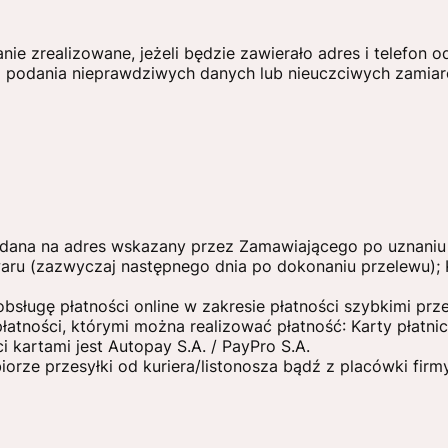
e zrealizowane, jeżeli będzie zawierało adres i telefon o
 podania nieprawdziwych danych lub nieuczciwych zamia
nadana na adres wskazany przez Zamawiającego po uznani
ru (zazwyczaj następnego dnia po dokonaniu przelewu);
ługę płatności online w zakresie płatności szybkimi prze
płatności, którymi można realizować płatność: Karty płatn
i kartami jest Autopay S.A. / PayPro S.A.
orze przesyłki od kuriera/listonosza bądź z placówki firmy