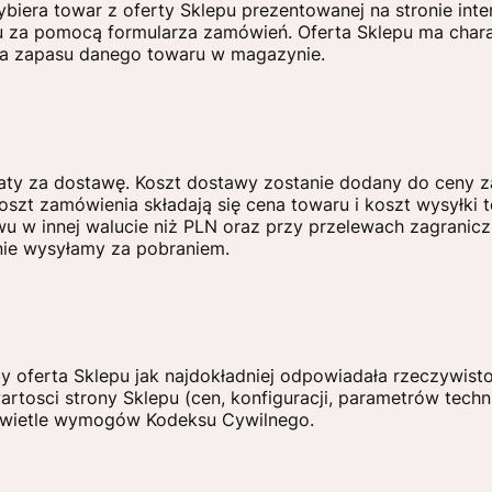
biera towar z oferty Sklepu prezentowanej na stronie int
u za pomocą formularza zamówień. Oferta Sklepu ma charak
nia zapasu danego towaru w magazynie.
łaty za dostawę. Koszt dostawy zostanie dodany do ceny 
szt zamówienia składają się cena towaru i koszt wysyłki 
ewu w innej walucie niż PLN oraz przy przelewach zagranic
nie wysyłamy za pobraniem.
by oferta Sklepu jak najdokładniej odpowiadała rzeczywist
rtosci strony Sklepu (cen, konfiguracji, parametrów techn
 świetle wymogów Kodeksu Cywilnego.