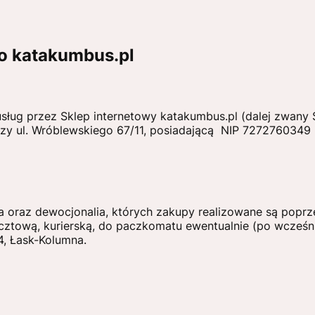
o katakumbus.pl
 usług przez Sklep internetowy katakumbus.pl (dalej zwan
 przy ul. Wróblewskiego 67/11, posiadającą NIP 727276034
oraz dewocjonalia, których zakupy realizowane są poprze
tową, kurierską, do paczkomatu ewentualnie (po wcześni
4, Łask-Kolumna.