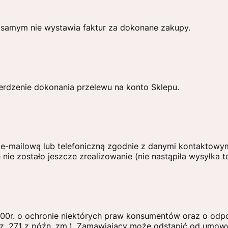
ym samym nie wystawia faktur za dokonane zakupy.
rdzenie dokonania przelewu na konto Sklepu.
-mailową lub telefoniczną zgodnie z danymi kontaktowymi
ie zostało jeszcze zrealizowanie (nie nastąpiła wysyłka t
000r. o ochronie niektórych praw konsumentów oraz o odp
oz. 271 z późn. zm.), Zamawiający może odstąpić od umowy