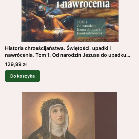
Historia chrześcijaństwa. Świętości, upadki i
nawrócenia. Tom 1. Od narodzin Jezusa do upadku
Konstantynopola. WOJCIECH ROSZKOWSKI
Cena
129,99 zł
Do koszyka