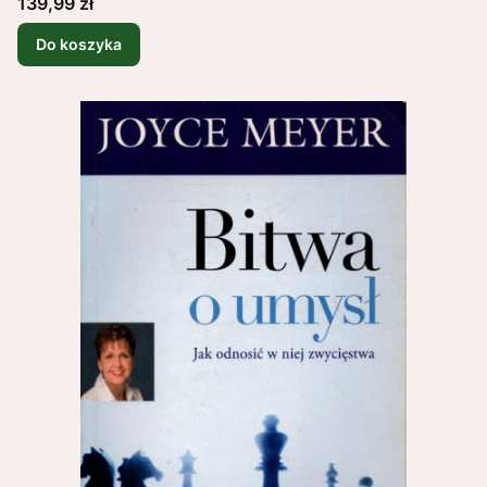
Cena
139,99 zł
Do koszyka