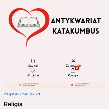
Otwórz wyszukiwarkę
Szukaj
Zaloguj się
Produkty w koszyku: 
Ulubione
Koszyk
Przejdź do:
katakumbus.pl
Religia