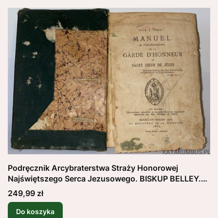
Podręcznik Arcybraterstwa Straży Honorowej
Najświętszego Serca Jezusowego. BISKUP BELLEY.
1882 r. (j. francuski)
Cena
249,99 zł
Do koszyka