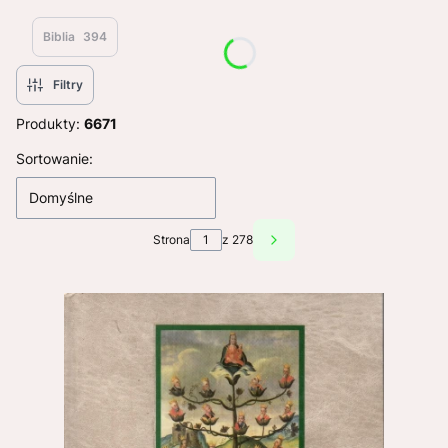
Biblia
394
Filtry
Produkty:
6671
Lista produktów
Sortowanie:
Domyślne
Strona
z 278
Następne produkty