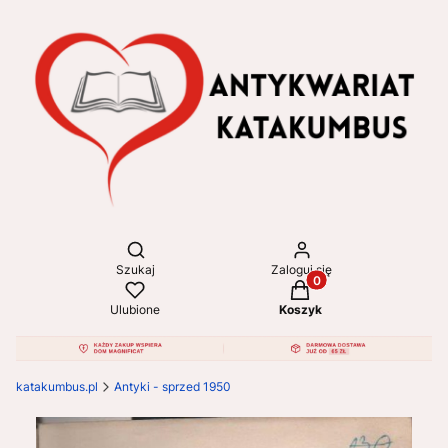
Otwórz wyszukiwarkę
Szukaj
Zaloguj się
Produkty w koszyku: 
Ulubione
Koszyk
katakumbus.pl
Antyki - sprzed 1950