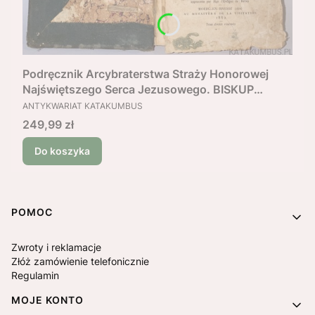
Podręcznik Arcybraterstwa Straży Honorowej
Najświętszego Serca Jezusowego. BISKUP
PRODUCENT
BELLEY. 1882 r. (j. francuski)
ANTYKWARIAT KATAKUMBUS
Cena
249,99 zł
Do koszyka
Linki w stopce
POMOC
Zwroty i reklamacje
Złóż zamówienie telefonicznie
Regulamin
MOJE KONTO