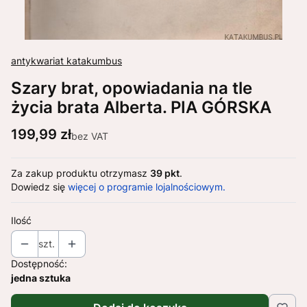
antykwariat katakumbus
Szary brat, opowiadania na tle
życia brata Alberta. PIA GÓRSKA
Cena
199,99 zł
bez VAT
Za zakup produktu otrzymasz
39 pkt
.
Dowiedz się
więcej o programie lojalnościowym.
Ilość
szt.
Dostępność:
jedna sztuka