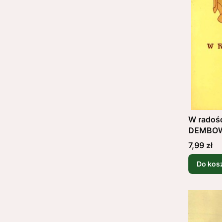
W radośc
DEMBO
Cena
7,99 zł
Do kos