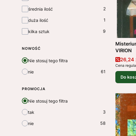
2
średnia ilość
1
duża ilość
9
kilka sztuk
Misteriu
NOWOŚĆ
VIRION
Cena 
26,24 
Nie stosuj tego filtra
Cena regula
61
nie
Do kos
PROMOCJA
Nie stosuj tego filtra
3
tak
58
nie