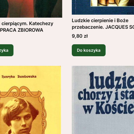
Ludzkie cierpienie i Boże
 cierpiącym. Katechezy
przebaczenie. JACQUES
. PRACA ZBIOROWA
Cena
9,80 zł
zyka
Do koszyka