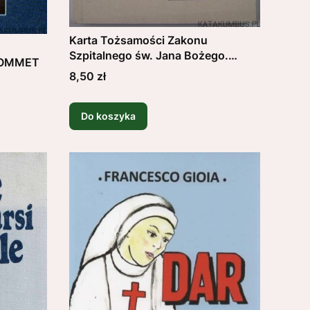
Karta Tożsamości Zakonu
Szpitalnego św. Jana Bożego.
 SOMMET
PRACA ZBIOROWA
Cena
8,50 zł
Do koszyka