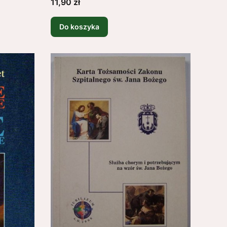
Cena
11,90 zł
Do koszyka