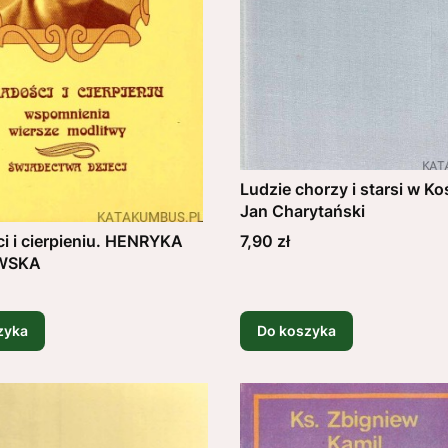
Ludzie chorzy i starsi w Ko
Jan Charytański
Cena
7,90 zł
i i cierpieniu. HENRYKA
WSKA
zyka
Do koszyka