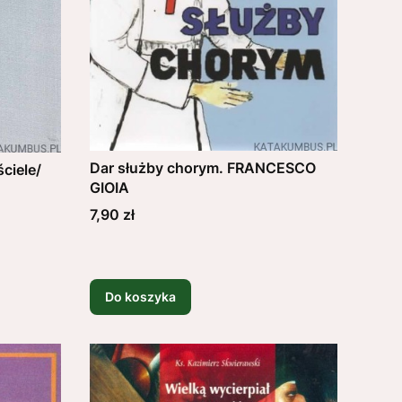
Dar służby chorym. FRANCESCO
ściele/
GIOIA
Cena
7,90 zł
Do koszyka