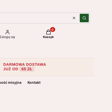
Wyczyść
Szukaj
Produkty w koszyku: 0. Zobacz szc
Zaloguj się
Koszyk
ność misyjna
Kontakt