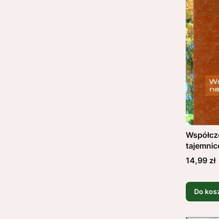
Współcze
tajemnic
KOŁODZ
Cena
14,99 zł
Do kos