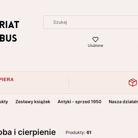
Ulubione
ukty
Zestawy książek
Antyki - sprzed 1950
Nasza działal
ba i cierpienie
Produkty:
61