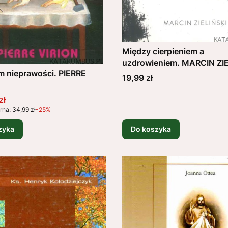
Między cierpieniem a
uzdrowieniem. MARCIN ZIE
m nieprawości. PIERRE
Cena
19,99 zł
promocyjna
zł
rna:
34,99 zł
-25%
zyka
Do koszyka