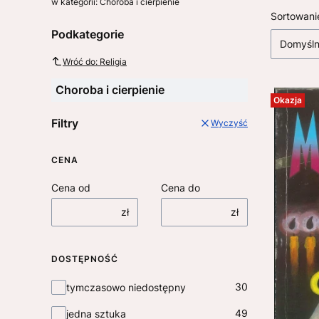
w kategorii: Choroba i cierpienie
Lista
Sortowani
Podkategorie
Domyśl
Wróć do: Religia
Choroba i cierpienie
Okazja
Filtry
Wyczyść
CENA
Cena od
Cena do
zł
zł
DOSTĘPNOŚĆ
Dostępność
30
tymczasowo niedostępny
49
jedna sztuka