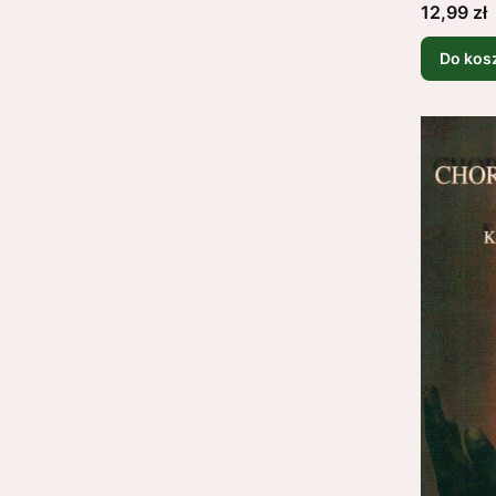
Cena
12,99 zł
Do kos