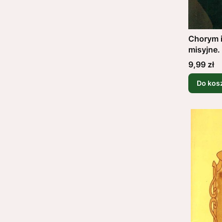
Chorym i
misyjne
Cena
9,99 zł
Do kos