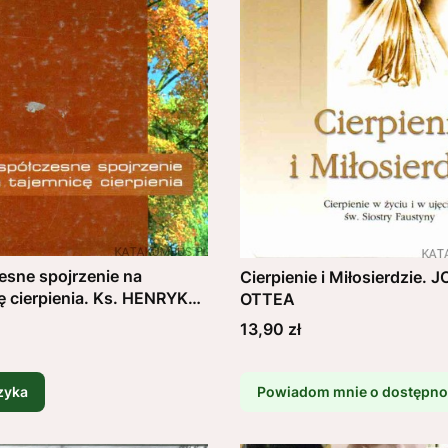
sne spojrzenie na
Cierpienie i Miłosierdzie.
ę cierpienia. Ks. HENRYK
OTTEA
IEJCZYK
Cena
13,90 zł
zyka
Powiadom mnie o dostępno