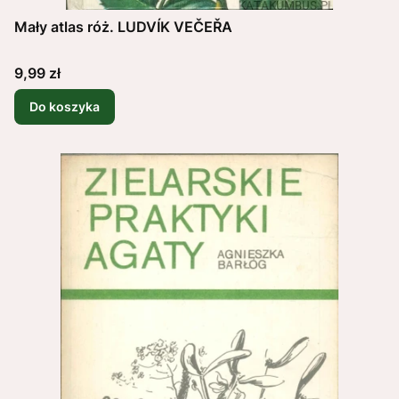
Mały atlas róż. LUDVÍK VEČEŘA
Cena
9,99 zł
Do koszyka