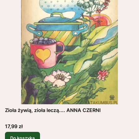
Zioła żywią, zioła leczą.... ANNA CZERNI
Cena
17,99 zł
Do koszyka