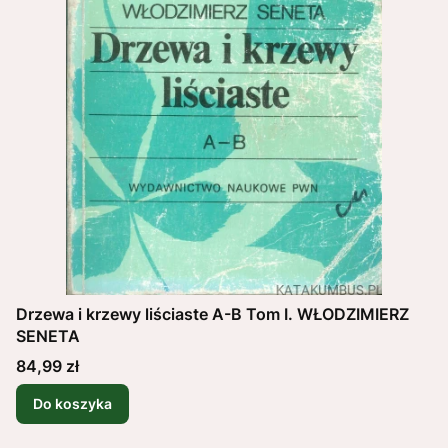
Drzewa i krzewy liściaste A-B Tom I. WŁODZIMIERZ
SENETA
Cena
84,99 zł
Do koszyka