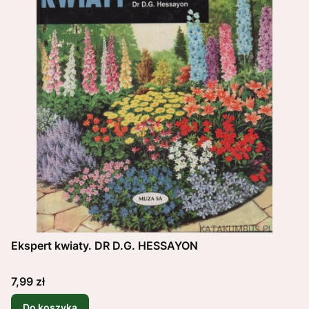
Ekspert kwiaty. DR D.G. HESSAYON
Cena
7,99 zł
Do koszyka