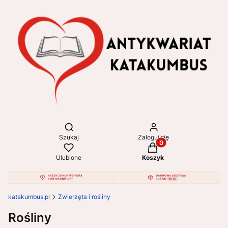
Otwórz wyszukiwarkę
Szukaj
Zaloguj się
Produkty w koszyku: 
Ulubione
Koszyk
katakumbus.pl
Zwierzęta i rośliny
Rośliny