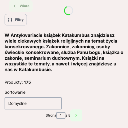
Wiara
Filtry
W Antykwariacie książek Katakumbus znajdziesz
wiele ciekawych książek religijnych na temat życia
konsekrowanego. Zakonnice, zakonnicy, osoby
świeckie konsekrowane, służba Panu bogu, książka o
zakonie, seminarium duchownym. Książki na
wszystkie te tematy, a nawet i więcej znajdziesz u
nas w Katakumbusie.
Produkty:
175
Lista produktów
Sortowanie:
Domyślne
Strona
z 8
Następne produkty