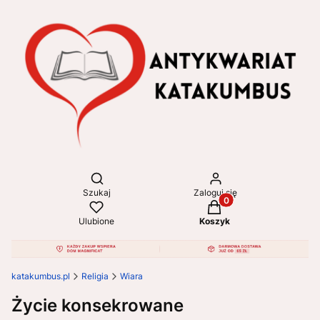
Otwórz wyszukiwarkę
Szukaj
Zaloguj się
Produkty w koszyku: 
Ulubione
Koszyk
katakumbus.pl
Religia
Wiara
Życie konsekrowane