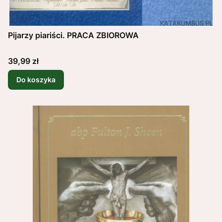
Pijarzy piariści. PRACA ZBIOROWA
Cena
39,99 zł
Do koszyka