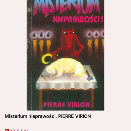
Misterium nieprawości. PIERRE VIRION
Cena promocyjna