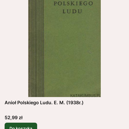
Anioł Polskiego Ludu. E. M. (1938r.)
Cena
52,99 zł
Do koszyka