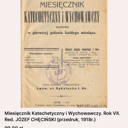
Miesięcznik Katechetyczny i Wychowawczy. Rok VII.
Red. JÓZEF CHĘCIŃSKI (przedruk, 1918r.)
Cena
99,00 zł