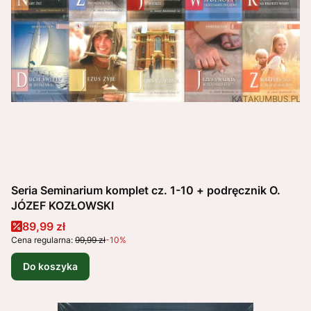
Seria Seminarium komplet cz. 1-10 + podręcznik O.
JÓZEF KOZŁOWSKI
Cena promocyjna
89,99 zł
Cena regularna:
99,99 zł
-10%
Do koszyka