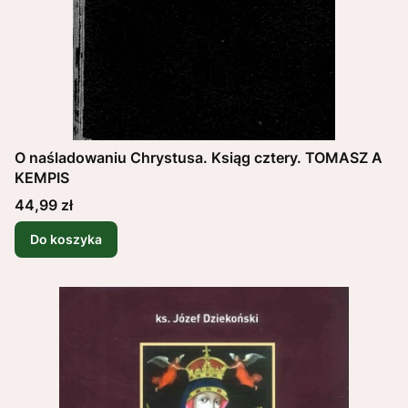
O naśladowaniu Chrystusa. Ksiąg cztery. TOMASZ A
KEMPIS
Cena
44,99 zł
Do koszyka