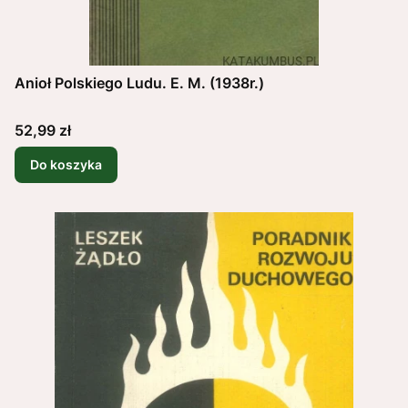
Anioł Polskiego Ludu. E. M. (1938r.)
Cena
52,99 zł
Do koszyka