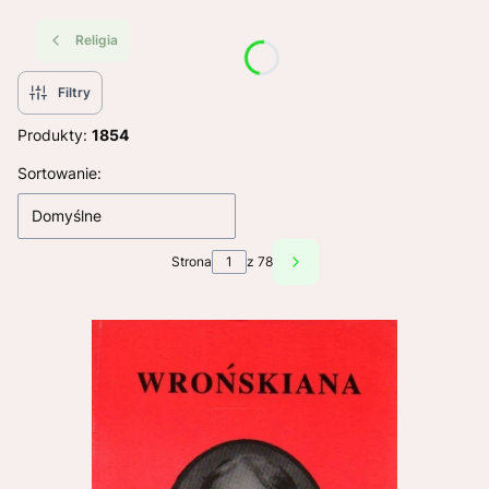
Religia
Filtry
Produkty:
1854
Lista produktów
Sortowanie:
Domyślne
Strona
z 78
Następne produkty