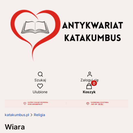
Otwórz wyszukiwarkę
Szukaj
Zaloguj się
Produkty w koszyku: 
Ulubione
Koszyk
katakumbus.pl
Religia
Wiara