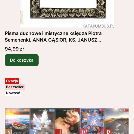
Pisma duchowe i mistyczne księdza Piotra
Semenenki. ANNA GĄSIOR, KS. JANUSZ
KRÓLIKOWSKI
Cena
94,99 zł
Do koszyka
Okazja
Bestseller
Nowość