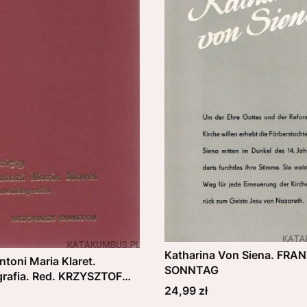
Katharina Von Siena. FRA
ntoni Maria Klaret.
SONNTAG
rafia. Red. KRZYSZTOF
Cena
24,99 zł
WSKI