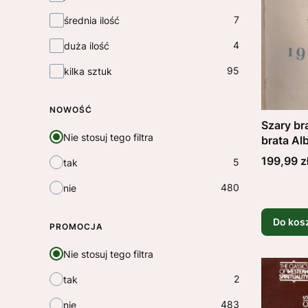
7
średnia ilość
4
duża ilość
95
kilka sztuk
NOWOŚĆ
Szary br
Nie stosuj tego filtra
brata Al
Cena
199,99 z
5
tak
480
nie
Do kos
PROMOCJA
Nie stosuj tego filtra
2
tak
483
nie