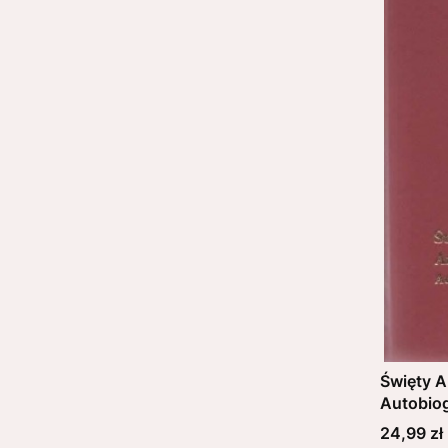
Święty A
Autobiog
TRAWKO
Cena
24,99 zł