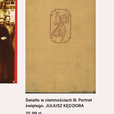
Światło w ciemnościach III. Portret
świętego. JULIUSZ KĘDZIORA
Cena
35,99 zł