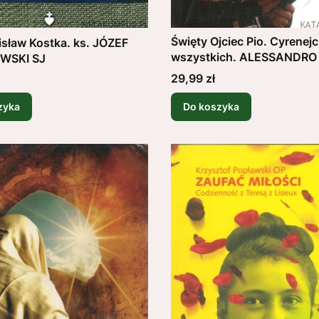
Święty Ojciec Pio. Cyrenejc
isław Kostka. ks. JÓZEF
wszystkich. ALESSANDRO
WSKI SJ
RIPABOTTONI OFMCAP
Cena
29,99 zł
zyka
Do koszyka