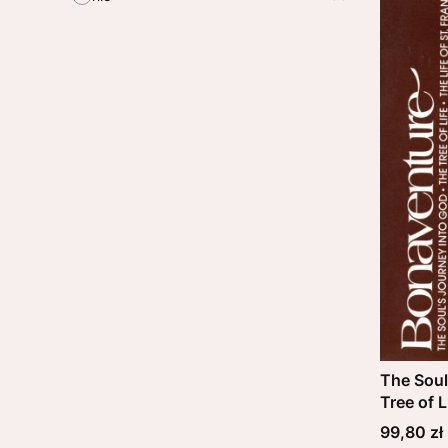
The Soul
Tree of L
BONAVE
Cena
99,80 zł