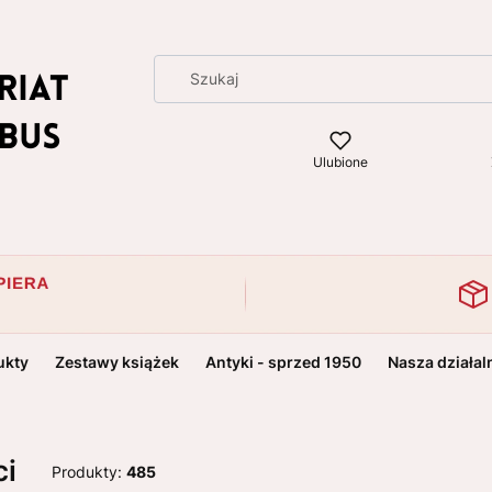
Ulubione
ukty
Zestawy książek
Antyki - sprzed 1950
Nasza działal
ci
Produkty:
485