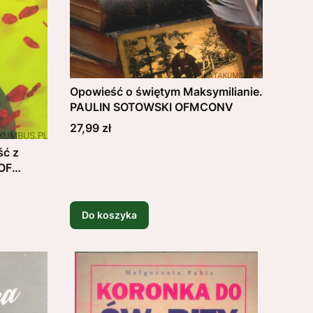
Opowieść o świętym Maksymilianie.
PAULIN SOTOWSKI OFMCONV
Cena
27,99 zł
ść z
TOF
Do koszyka