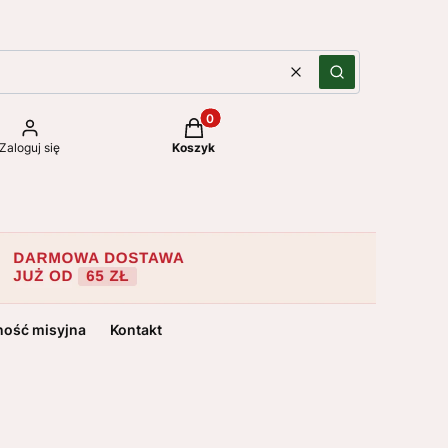
Wyczyść
Szukaj
Produkty w koszyku: 0. Zobacz szc
Zaloguj się
Koszyk
ność misyjna
Kontakt