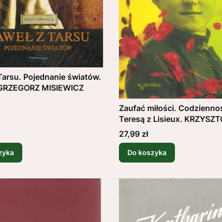
Tarsu. Pojednanie światów.
. GRZEGORZ MISIEWICZ
Zaufać miłości. Codzienno
Teresą z Lisieux. KRZYSZ
POPŁAWSKI OP
Cena
27,99 zł
zyka
Do koszyka