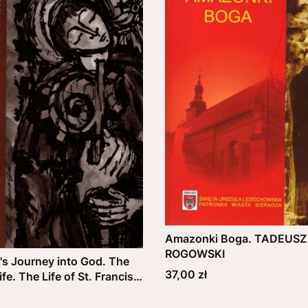
Amazonki Boga. TADEUSZ
ROGOWSKI
's Journey into God. The
Cena
37,00 zł
ife. The Life of St. Francis.
NTURE