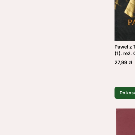
Paweł z 
(1). reż
Cena
27,99 zł
Do kos