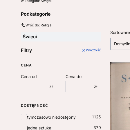
w kategorii: Święci
Podkategorie
Wróć do: Religia
Lista
Sortowani
Święci
Domyśl
Filtry
Wyczyść
CENA
Cena od
Cena do
zł
zł
DOSTĘPNOŚĆ
Dostępność
1125
tymczasowo niedostępny
379
jedna sztuka