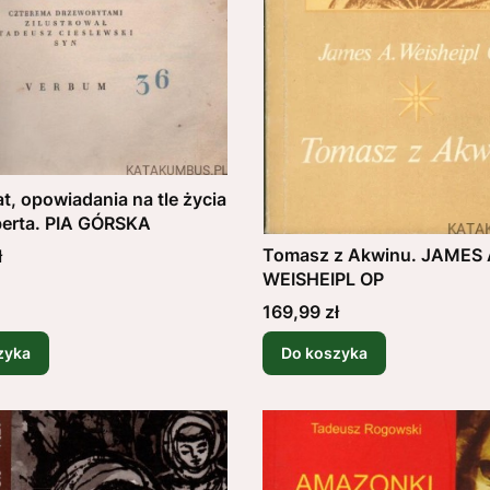
at, opowiadania na tle życia
berta. PIA GÓRSKA
Tomasz z Akwinu. JAMES 
ł
WEISHEIPL OP
Cena
169,99 zł
zyka
Do koszyka