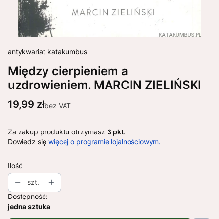
antykwariat katakumbus
Między cierpieniem a
uzdrowieniem. MARCIN ZIELIŃSKI
Cena
19,99 zł
bez VAT
Za zakup produktu otrzymasz
3 pkt
.
Dowiedz się
więcej o programie lojalnościowym.
Ilość
szt.
Dostępność:
jedna sztuka