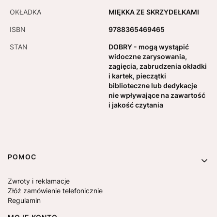
OKŁADKA
MIĘKKA ZE SKRZYDEŁKAMI
ISBN
9788365469465
STAN
DOBRY - mogą wystąpić
widoczne zarysowania,
zagięcia, zabrudzenia okładki
i kartek, pieczątki
biblioteczne lub dedykacje
nie wpływające na zawartość
i jakość czytania
Linki w stopce
POMOC
Zwroty i reklamacje
Złóż zamówienie telefonicznie
Regulamin