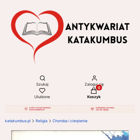
Otwórz wyszukiwarkę
Szukaj
Zaloguj się
Produkty w koszyku: 
Ulubione
Koszyk
katakumbus.pl
Religia
Choroba i cierpienie