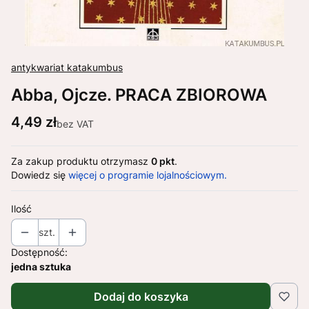
antykwariat katakumbus
Abba, Ojcze. PRACA ZBIOROWA
Cena
4,49 zł
bez VAT
Za zakup produktu otrzymasz
0 pkt
.
Dowiedz się
więcej o programie lojalnościowym.
Ilość
szt.
Dostępność:
jedna sztuka
Dodaj do koszyka