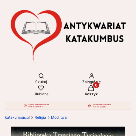
Otwórz wyszukiwarkę
Szukaj
Zaloguj się
Produkty w koszyku: 
Ulubione
Koszyk
katakumbus.pl
Religia
Modlitwa