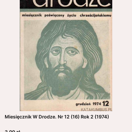
Miesięcznik W Drodze. Nr 12 (16) Rok 2 (1974)
Cena
3,99 zł