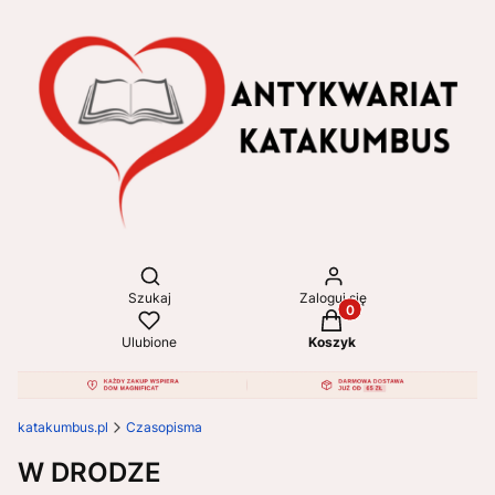
Otwórz wyszukiwarkę
Szukaj
Zaloguj się
Produkty w koszyku: 
Ulubione
Koszyk
katakumbus.pl
Czasopisma
W DRODZE