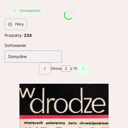
Czasopisma
Filtry
Produkty:
233
Lista produktów
Sortowanie:
Domyślne
Strona
z 10
Poprzednie produkty
Następne produkty