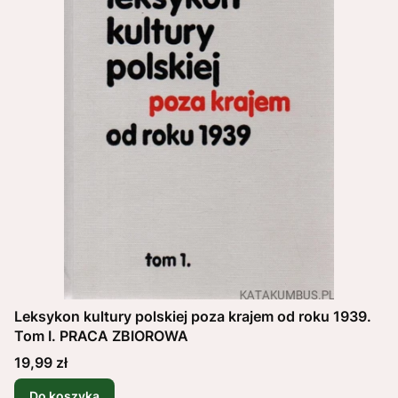
Leksykon kultury polskiej poza krajem od roku 1939.
Tom I. PRACA ZBIOROWA
Cena
19,99 zł
Do koszyka