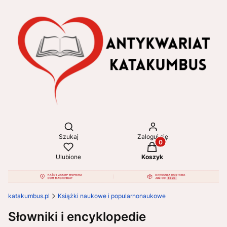
Otwórz wyszukiwarkę
Szukaj
Zaloguj się
Produkty w koszyku: 
Ulubione
Koszyk
katakumbus.pl
Książki naukowe i popularnonaukowe
Słowniki i encyklopedie