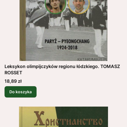
Leksykon olimpijczyków regionu łódzkiego. TOMASZ
ROSSET
Cena
18,89 zł
Do koszyka