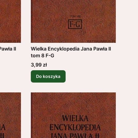
awła II
Wielka Encyklopedia Jana Pawła II
tom 8 F-G
Cena
3,99 zł
Do koszyka