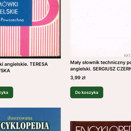
Mały słownik techniczny p
i angielskie. TERESA
angielski. SERGIUSZ CZER
WSKA
Cena
3,99 zł
zyka
Do koszyka