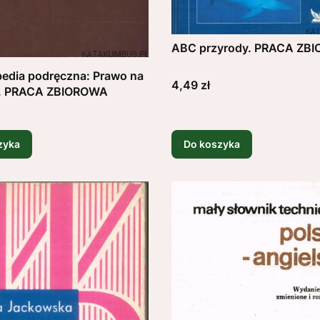
ABC przyrody. PRACA ZB
edia podręczna: Prawo na
Cena
4,49 zł
ń. PRACA ZBIOROWA
zyka
Do koszyka