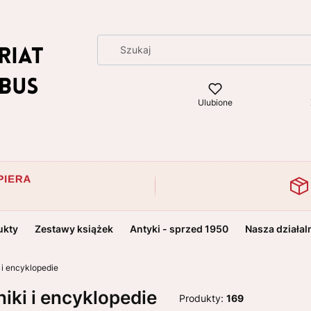
Ulubione
ukty
Zestawy książek
Antyki - sprzed 1950
Nasza działal
 i encyklopedie
iki i encyklopedie
Produkty:
169