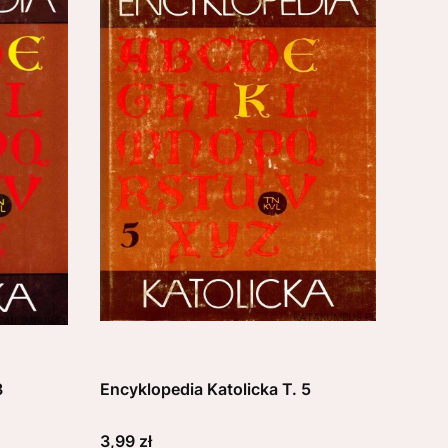
3
Encyklopedia Katolicka T. 5
Cena
3,99 zł