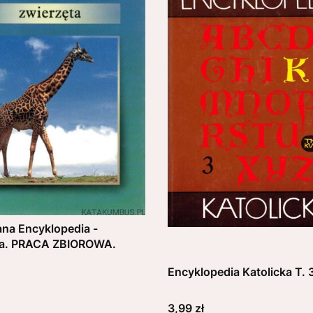
ana Encyklopedia -
ta. PRACA ZBIOROWA.
Encyklopedia Katolicka T. 
Cena
3,99 zł