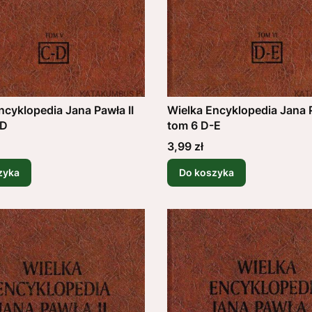
ncyklopedia Jana Pawła II
Wielka Encyklopedia Jana P
-D
tom 6 D-E
Cena
3,99 zł
zyka
Do koszyka