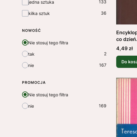
133
jedna sztuka
36
kilka sztuk
NOWOŚĆ
Encyklop
co dzie
Nie stosuj tego filtra
Cena
4,49 zł
2
tak
Do kos
167
nie
PROMOCJA
Nie stosuj tego filtra
169
nie