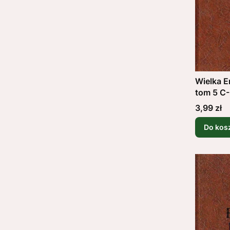
Wielka E
tom 5 C
Cena
3,99 zł
Do kos