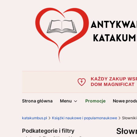
Strona główna
Menu
Promocje
Nowe prod
katakumbus.pl
Książki naukowe i popularnonaukowe
Słowniki
Słown
Podkategorie i filtry