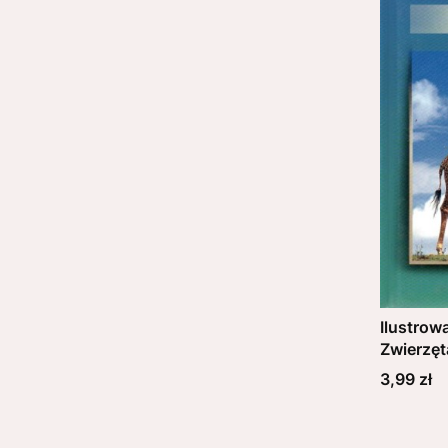
Ilustrow
Zwierzę
Cena
3,99 zł