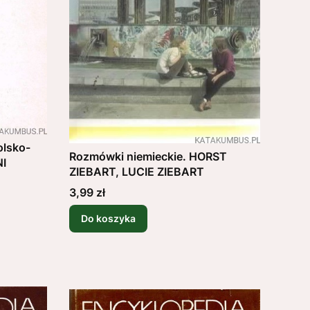
olsko-
Rozmówki niemieckie. HORST
NI
ZIEBART, LUCIE ZIEBART
Cena
3,99 zł
Do koszyka