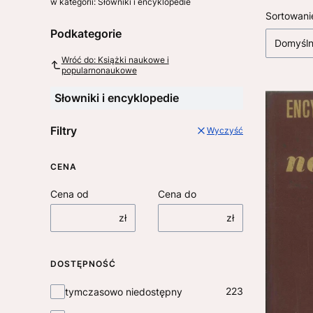
w kategorii: Słowniki i encyklopedie
Lista
Sortowani
Podkategorie
Domyśl
Wróć do: Książki naukowe i
popularnonaukowe
Słowniki i encyklopedie
Filtry
Wyczyść
CENA
Cena od
Cena do
zł
zł
DOSTĘPNOŚĆ
Dostępność
223
tymczasowo niedostępny