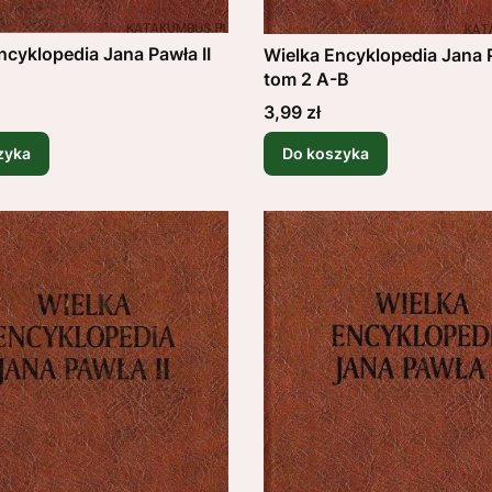
ncyklopedia Jana Pawła II
Wielka Encyklopedia Jana P
tom 2 A-B
Cena
3,99 zł
zyka
Do koszyka