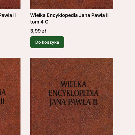
awła II
Wielka Encyklopedia Jana Pawła II
tom 4 C
Cena
3,99 zł
Do koszyka