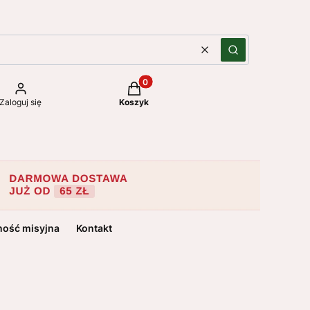
Wyczyść
Szukaj
Produkty w koszyku: 0. Zobacz szc
Zaloguj się
Koszyk
ność misyjna
Kontakt