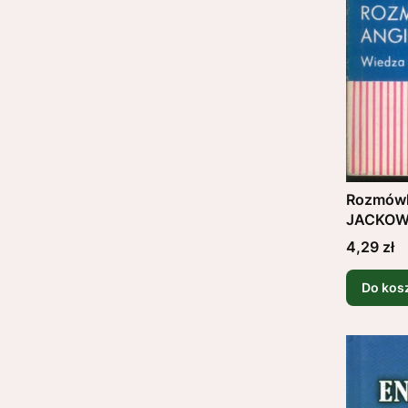
Rozmówk
JACKO
Cena
4,29 zł
Do kos