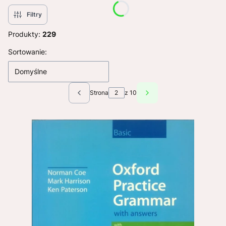
Filtry
Produkty:
229
Lista produktów
Sortowanie:
Domyślne
Strona
z 10
Poprzednie produkty
Następne produkty