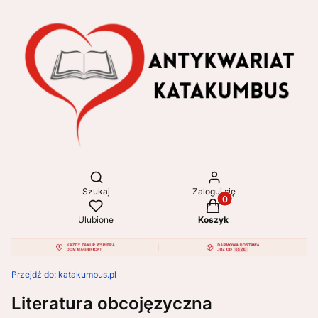
Otwórz wyszukiwarkę
Szukaj
Zaloguj się
Produkty w koszyku: 
Ulubione
Koszyk
Przejdź do:
katakumbus.pl
Literatura obcojęzyczna