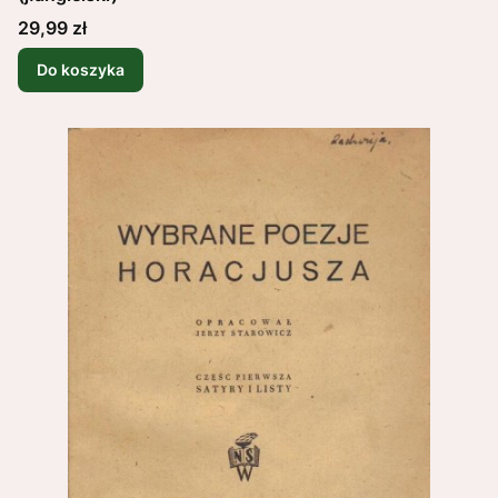
Cena
29,99 zł
Do koszyka