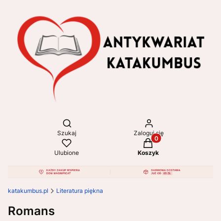
Otwórz wyszukiwarkę
Szukaj
Zaloguj się
Produkty w koszyku: 
Ulubione
Koszyk
katakumbus.pl
Literatura piękna
Romans