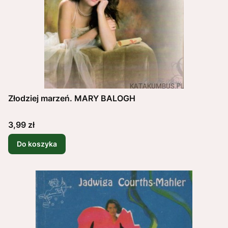
Złodziej marzeń. MARY BALOGH
Cena
3,99 zł
Do koszyka