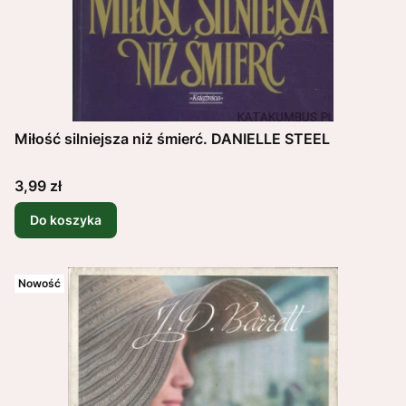
Miłość silniejsza niż śmierć. DANIELLE STEEL
Cena
3,99 zł
Do koszyka
Nowość