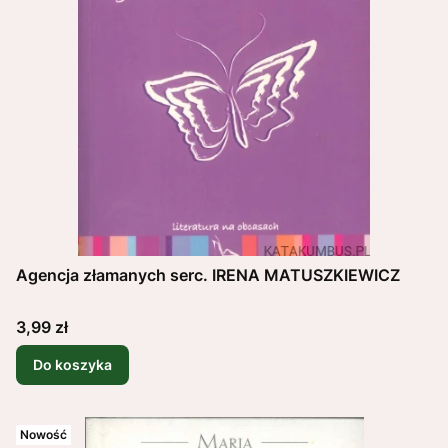
Agencja złamanych serc. IRENA MATUSZKIEWICZ
Cena
3,99 zł
Do koszyka
Nowość