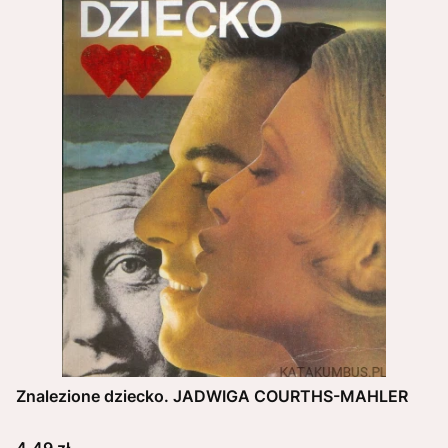
Znalezione dziecko. JADWIGA COURTHS-MAHLER
Cena
4,49 zł