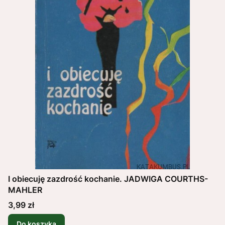
I obiecuję zazdrość kochanie. JADWIGA COURTHS-
MAHLER
Cena
3,99 zł
Do koszyka