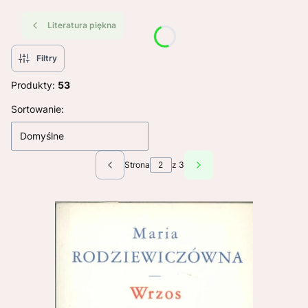
Literatura piękna
Filtry
Produkty:
53
Lista produktów
Sortowanie:
Domyślne
Strona
z 3
Poprzednie produkty
Następne produkty