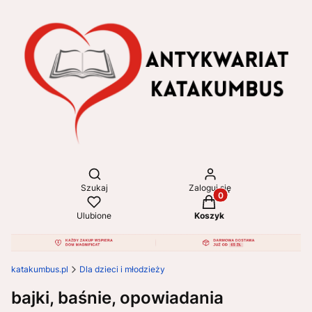
Otwórz wyszukiwarkę
Szukaj
Zaloguj się
Produkty w koszyku: 
Ulubione
Koszyk
katakumbus.pl
Dla dzieci i młodzieży
bajki, baśnie, opowiadania