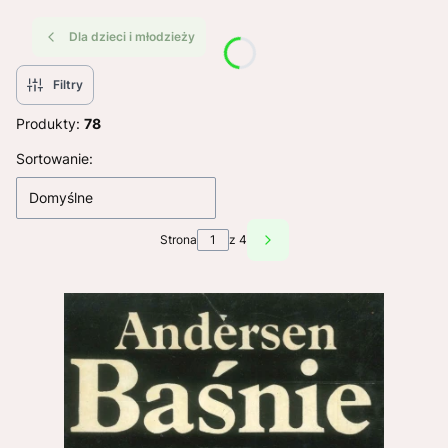
Dla dzieci i młodzieży
Filtry
Produkty:
78
Lista produktów
Sortowanie:
Domyślne
Strona
z 4
Następne produkty