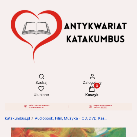
Otwórz wyszukiwarkę
Szukaj
Zaloguj się
Produkty w koszyku: 
Ulubione
Koszyk
katakumbus.pl
Audiobook, Film, Muzyka - CD, DVD, Kasety VHS