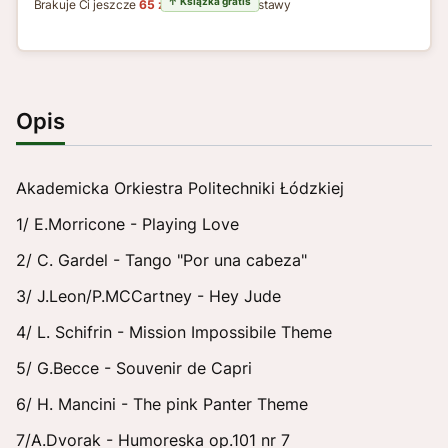
Brakuje Ci jeszcze
65 zł
do darmowej dostawy
Opis
Akademicka Orkiestra Politechniki Łódzkiej
1/ E.Morricone - Playing Love
2/ C. Gardel - Tango "Por una cabeza"
3/ J.Leon/P.MCCartney - Hey Jude
4/ L. Schifrin - Mission Impossibile Theme
5/ G.Becce - Souvenir de Capri
6/ H. Mancini - The pink Panter Theme
7/A.Dvorak - Humoreska op.101 nr 7