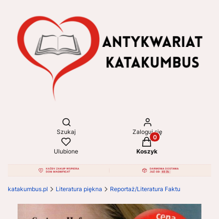
Otwórz wyszukiwarkę
Szukaj
Zaloguj się
Produkty w koszyku: 
Ulubione
Koszyk
katakumbus.pl
Literatura piękna
Reportaż/Literatura Faktu