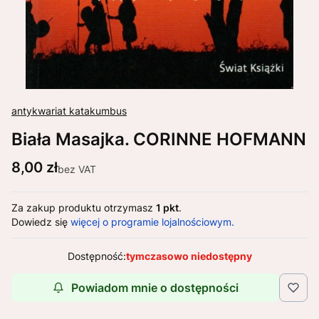
antykwariat katakumbus
Biała Masajka. CORINNE HOFMANN
Cena
8,00 zł
bez VAT
Za zakup produktu otrzymasz
1 pkt
.
Dowiedz się
więcej o programie lojalnościowym.
Dostępność:
tymczasowo niedostępny
Powiadom mnie o dostępności