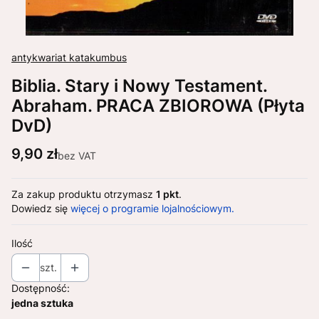
antykwariat katakumbus
Biblia. Stary i Nowy Testament.
Abraham. PRACA ZBIOROWA (Płyta
DvD)
Cena
9,90 zł
bez VAT
Za zakup produktu otrzymasz
1 pkt
.
Dowiedz się
więcej o programie lojalnościowym.
Ilość
szt.
Dostępność:
jedna sztuka