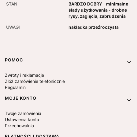
STAN
BARDZO DOBRY - minimalne
ślady użytkowania - drobne
rysy, zagięcia, zabrudzenia
UWAGI
nakładka przeźroczysta
Linki w stopce
POMOC
Zwroty i reklamacje
Złóż zamówienie telefonicznie
Regulamin
MOJE KONTO
Twoje zamówienia
Ustawienia konta
Przechowalnia
PŁATNOŚCI I DOSTAWA