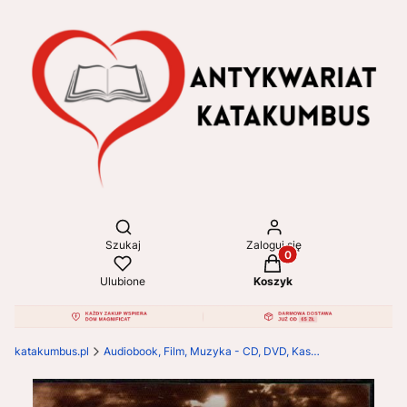
Otwórz wyszukiwarkę
Szukaj
Zaloguj się
Produkty w koszyku: 
Ulubione
Koszyk
katakumbus.pl
Audiobook, Film, Muzyka - CD, DVD, Kasety VHS