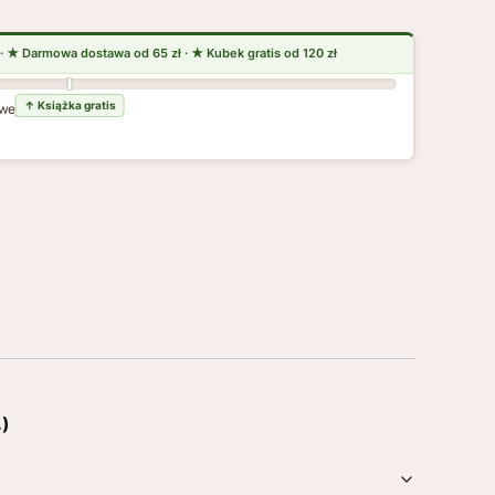
wej dostawy
.)