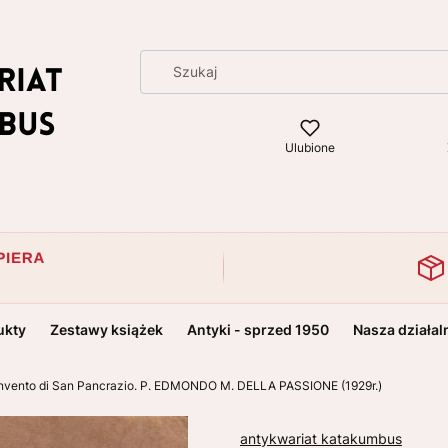
Ulubione
ukty
Zestawy książek
Antyki - sprzed 1950
Nasza działal
nvento di San Pancrazio. P. EDMONDO M. DELLA PASSIONE (1929r.)
antykwariat katakumbus