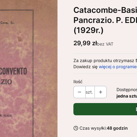
Catacombe-Basil
Pancrazio. P. 
(1929r.)
Cena
29,99 zł
bez VAT
Za zakup produktu otrzymasz
Dowiedz się
więcej o programie
Ilość
Dostępno
szt.
jedna szt
Czas wysyłki:
48 godzin