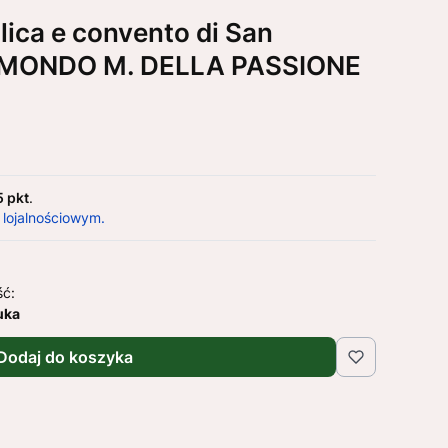
ica e convento di San
EDMONDO M. DELLA PASSIONE
5 pkt
.
 lojalnościowym.
ść:
uka
Dodaj do koszyka