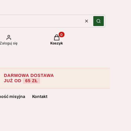
Wyczyść
Szukaj
Produkty w koszyku: 0. Zobacz szc
Zaloguj się
Koszyk
ność misyjna
Kontakt