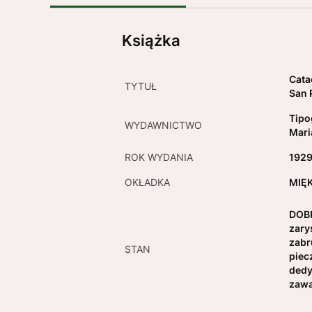
Książka
Cata
TYTUŁ
San 
Tipo
WYDAWNICTWO
Mari
ROK WYDANIA
192
OKŁADKA
MIĘ
DOBR
zary
zabr
STAN
piec
dedy
zawa