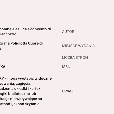
combe-Basilica e convento di
AUTOR
Pancrazio
grafia Poliglotta Cuore di
MIEJSCE WYDANIA
a
9
LICZBA STRON
KKA
ISBN
Y - mogą wystąpić widoczne
sowania, zagięcia,
udzenia okładki i kartek,
UWAGI
zątki biblioteczne lub
kacje nie wpływające na
rtość i jakość czytania