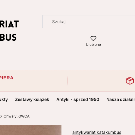
Ulubione
ukty
Zestawy książek
Antyki - sprzed 1950
Nasza działal
Chwały. OWCA
antykwariat katakumbus