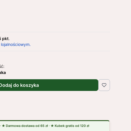
5 pkt
.
 lojalnościowym.
ść:
uka
Dodaj do koszyka