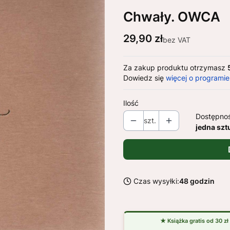
Chwały. OWCA
Cena
29,90 zł
bez VAT
Za zakup produktu otrzymasz
Dowiedz się
więcej o programie
Ilość
Dostępno
szt.
jedna szt
Czas wysyłki:
48 godzin