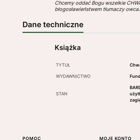
Chcemy oddać Bogu wszelkie CHWAŁY,
błogosławieństwem tłumaczy owca.
Dane techniczne
Książka
TYTUŁ
Chw
WYDAWNICTWO
Fund
BARD
STAN
użyt
zagi
POMOC
MOJE KONTO