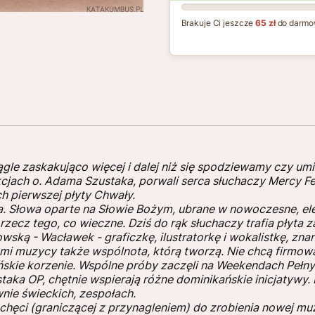
Brakuje Ci jeszcze
65 zł
do darmo
ągle zaskakująco więcej i dalej niż się spodziewamy czy u
cjach o. Adama Szustaka, porwali serca słuchaczy Mercy Fe
ch pierwszej płyty Chwały.
a. Słowa oparte na Słowie Bożym, ubrane w nowoczesne, el
rzecz tego, co wieczne. Dziś do rąk słuchaczy trafia płyta 
ką - Wacławek - graficzkę, ilustratorkę i wokalistkę, znan
ami muzycy także wspólnota, którą tworzą. Nie chcą firmow
ńskie korzenie. Wspólne próby zaczęli na Weekendach Pełny
ka OP, chętnie wspierają różne dominikańskie inicjatywy. N
nie świeckich, zespołach.
 chęci (graniczącej z przynagleniem) do zrobienia nowej mu