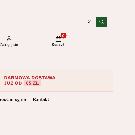
Wyczyść
Szukaj
Produkty w koszyku: 0. Zobacz szc
Zaloguj się
Koszyk
ność misyjna
Kontakt