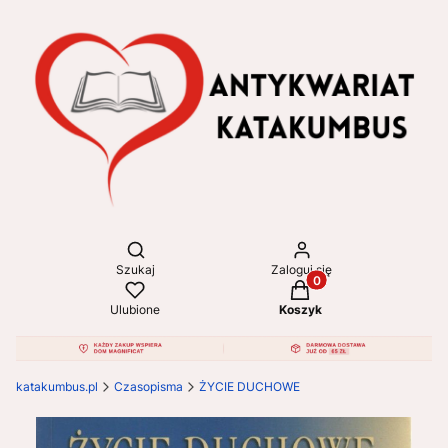
Otwórz wyszukiwarkę
Szukaj
Zaloguj się
Produkty w koszyku: 
Ulubione
Koszyk
katakumbus.pl
Czasopisma
ŻYCIE DUCHOWE