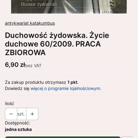
antykwariat katakumbus
Duchowość żydowska. Życie
duchowe 60/2009. PRACA
ZBIOROWA
Cena
6,90 zł
bez VAT
Za zakup produktu otrzymasz
1 pkt
.
Dowiedz się
więcej o programie lojalnościowym.
Ilość
szt.
Dostępność:
jedna sztuka