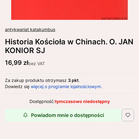
antykwariat katakumbus
Historia Kościoła w Chinach. O. JAN
KONIOR SJ
Cena
16,99 zł
bez VAT
Za zakup produktu otrzymasz
3 pkt
.
Dowiedz się
więcej o programie lojalnościowym.
Dostępność:
tymczasowo niedostępny
Powiadom mnie o dostępności