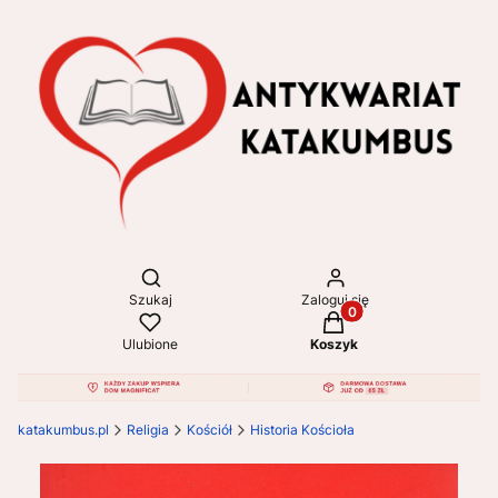
Otwórz wyszukiwarkę
Szukaj
Zaloguj się
Produkty w koszyku: 
Ulubione
Koszyk
katakumbus.pl
Religia
Kościół
Historia Kościoła