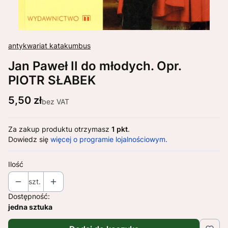
antykwariat katakumbus
Jan Paweł II do młodych. Opr.
PIOTR SŁABEK
Cena
5,50 zł
bez VAT
Za zakup produktu otrzymasz
1 pkt
.
Dowiedz się
więcej o programie lojalnościowym.
Ilość
szt.
Dostępność:
jedna sztuka