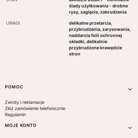
ślady użytkowania - drobne
rysy, zagięcia, zabrudzenia
UWAGI
delikatne przetarcia,
przybrudzenia, zarysowania,
naddarcia folii ochronnej
okładki, delikatnie
przybrudzone krawędzie
stron
Linki w stopce
POMOC
Zwroty i reklamacje
Złóż zamówienie telefonicznie
Regulamin
MOJE KONTO