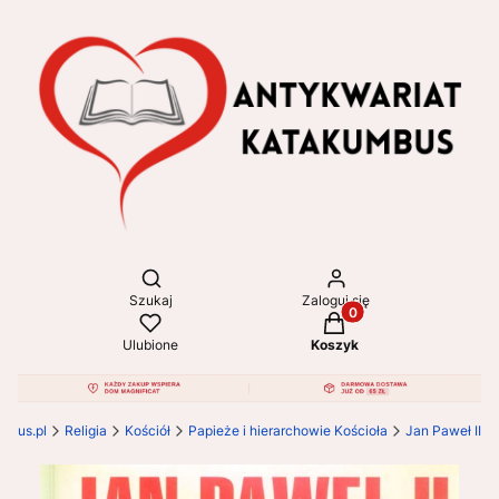
Otwórz wyszukiwarkę
Szukaj
Zaloguj się
Produkty w koszyku: 
Ulubione
Koszyk
mbus.pl
Religia
Kościół
Papieże i hierarchowie Kościoła
Jan Paweł II