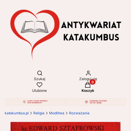
Otwórz wyszukiwarkę
Szukaj
Zaloguj się
Produkty w koszyku: 
Ulubione
Koszyk
katakumbus.pl
Religia
Modlitwa
Rozważania