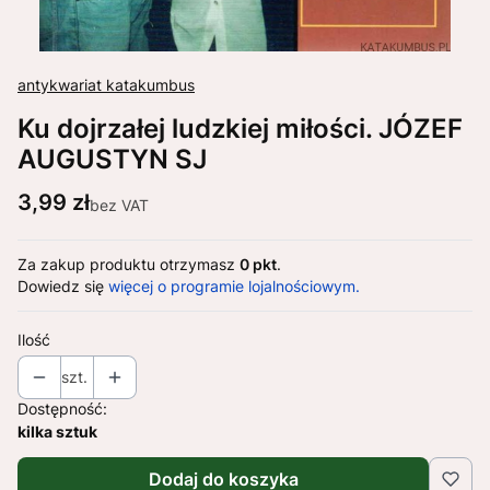
antykwariat katakumbus
Ku dojrzałej ludzkiej miłości. JÓZEF
AUGUSTYN SJ
Cena
3,99 zł
bez VAT
Za zakup produktu otrzymasz
0 pkt
.
Dowiedz się
więcej o programie lojalnościowym.
Ilość
szt.
Dostępność:
kilka sztuk
Dodaj do koszyka