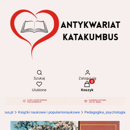
Otwórz wyszukiwarkę
Szukaj
Zaloguj się
Produkty w koszyku: 
Ulubione
Koszyk
umbus.pl
Książki naukowe i popularnonaukowe
Pedagogika, psychologia