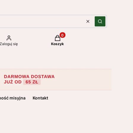
Wyczyść
Szukaj
Produkty w koszyku: 0. Zobacz szc
Zaloguj się
Koszyk
ność misyjna
Kontakt