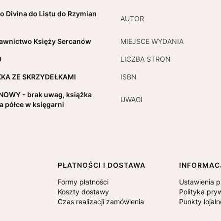
io Divina do Listu do Rzymian
AUTOR
wnictwo Księży Sercanów
MIEJSCE WYDANIA
9
LICZBA STRON
KKA ZE SKRZYDEŁKAMI
ISBN
NOWY - brak uwag, książka
UWAGI
na półce w księgarni
PŁATNOŚCI I DOSTAWA
INFORMAC
Formy płatności
Ustawienia p
Koszty dostawy
Polityka pry
Czas realizacji zamówienia
Punkty lojal