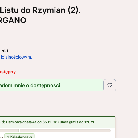
 Listu do Rzymian (2).
RGANO
1 pkt
.
 lojalnościowym.
ostępny
adom mnie o dostępności
wej dostawy