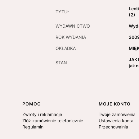
Lect
TYTUŁ
(2)
WYDAWNICTWO
Wyda
ROK WYDANIA
200
OKŁADKA
MIĘ
JAK 
STAN
jak 
Linki w stopce
POMOC
MOJE KONTO
Zwroty i reklamacje
Twoje zamówienia
Złóż zamówienie telefonicznie
Ustawienia konta
Regulamin
Przechowalnia