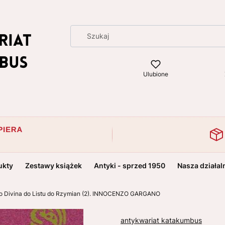
Ulubione
ukty
Zestawy książek
Antyki - sprzed 1950
Nasza działal
io Divina do Listu do Rzymian (2). INNOCENZO GARGANO
antykwariat katakumbus