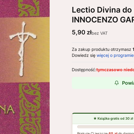
Lectio Divina do
INNOCENZO GA
Cena
5,90 zł
bez VAT
Za zakup produktu otrzymasz
Dowiedz się
więcej o programie
Dostępność:
tymczasowo nied
Powi
Brakuje Ci jeszcze
65 zł
do darmo