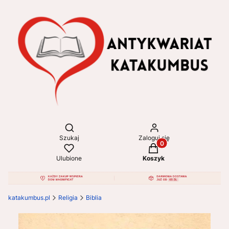
Otwórz wyszukiwarkę
Szukaj
Zaloguj się
Produkty w koszyku: 
Ulubione
Koszyk
katakumbus.pl
Religia
Biblia