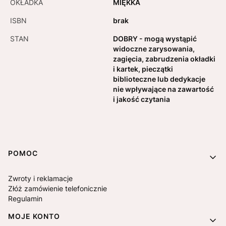
OKŁADKA
MIĘKKA
ISBN
brak
STAN
DOBRY - mogą wystąpić
widoczne zarysowania,
zagięcia, zabrudzenia okładki
i kartek, pieczątki
biblioteczne lub dedykacje
nie wpływające na zawartość
i jakość czytania
Linki w stopce
POMOC
Zwroty i reklamacje
Złóż zamówienie telefonicznie
Regulamin
MOJE KONTO