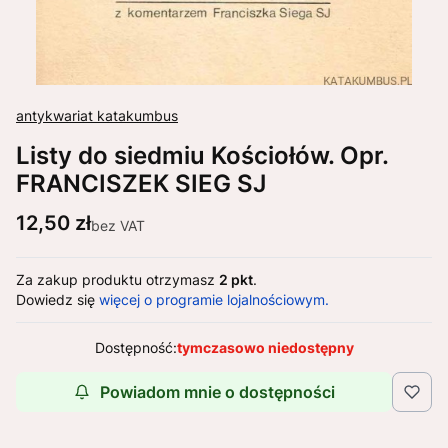
antykwariat katakumbus
Listy do siedmiu Kościołów. Opr.
FRANCISZEK SIEG SJ
Cena
12,50 zł
bez VAT
Za zakup produktu otrzymasz
2 pkt
.
Dowiedz się
więcej o programie lojalnościowym.
Dostępność:
tymczasowo niedostępny
Powiadom mnie o dostępności