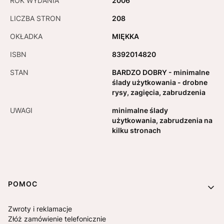
ROK WYDANIA
2006
LICZBA STRON
208
OKŁADKA
MIĘKKA
ISBN
8392014820
STAN
BARDZO DOBRY - minimalne
ślady użytkowania - drobne
rysy, zagięcia, zabrudzenia
UWAGI
minimalne ślady
użytkowania, zabrudzenia na
kilku stronach
Linki w stopce
POMOC
Zwroty i reklamacje
Złóż zamówienie telefonicznie