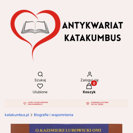
Otwórz wyszukiwarkę
Szukaj
Zaloguj się
Produkty w koszyku: 
Ulubione
Koszyk
katakumbus.pl
Biografie i wspomnienia