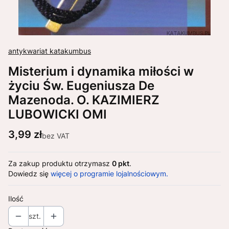
antykwariat katakumbus
Misterium i dynamika miłości w
życiu Św. Eugeniusza De
Mazenoda. O. KAZIMIERZ
LUBOWICKI OMI
Cena
3,99 zł
bez VAT
Za zakup produktu otrzymasz
0 pkt
.
Dowiedz się
więcej o programie lojalnościowym.
Ilość
szt.