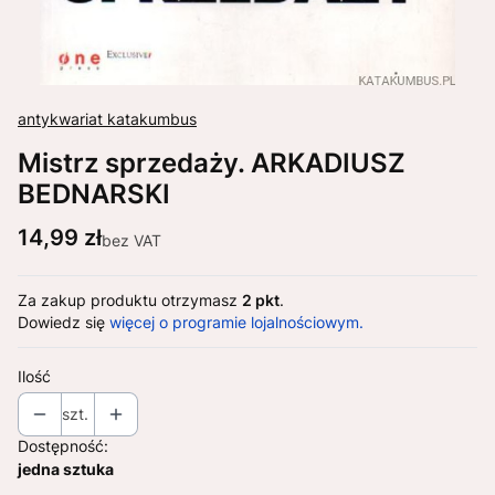
antykwariat katakumbus
Mistrz sprzedaży. ARKADIUSZ
BEDNARSKI
Cena
14,99 zł
bez VAT
Za zakup produktu otrzymasz
2 pkt
.
Dowiedz się
więcej o programie lojalnościowym.
Ilość
szt.
Dostępność:
jedna sztuka