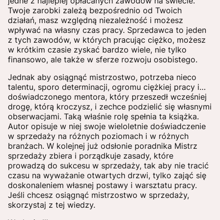
jedne z najlepiej opłacanych zawodów na świecie.
Twoje zarobki zależą bezpośrednio od Twoich
działań, masz względną niezależność i możesz
wpływać na własny czas pracy. Sprzedawca to jeden
z tych zawodów, w których pracując ciężko, możesz
w krótkim czasie zyskać bardzo wiele, nie tylko
finansowo, ale także w sferze rozwoju osobistego.
Jednak aby osiągnąć mistrzostwo, potrzeba nieco
talentu, sporo determinacji, ogromu ciężkiej pracy i…
doświadczonego mentora, który przeszedł wcześniej
drogę, którą kroczysz, i zechce podzielić się własnymi
obserwacjami. Taką właśnie rolę spełnia ta książka.
Autor opisuje w niej swoje wieloletnie doświadczenie
w sprzedaży na różnych poziomach i w różnych
branżach. W kolejnej już odsłonie poradnika Mistrz
sprzedaży zbiera i porządkuje zasady, które
prowadzą do sukcesu w sprzedaży, tak aby nie tracić
czasu na wyważanie otwartych drzwi, tylko zająć się
doskonaleniem własnej postawy i warsztatu pracy.
Jeśli chcesz osiągnąć mistrzostwo w sprzedaży,
skorzystaj z tej wiedzy.