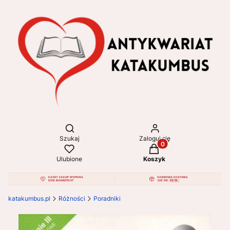
Otwórz wyszukiwarkę
Szukaj
Zaloguj się
Produkty w koszyku: 
Ulubione
Koszyk
katakumbus.pl
Różności
Poradniki