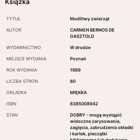
Książka
TYTUŁ
Modlitwy zwierząt
AUTOR
CARMEN BERNOS DE
GASZTOLD
WYDAWNICTWO
W drodze
MIEJSCE WYDANIA
Poznań
ROK WYDANIA
1989
LICZBA STRON
80
OKŁADKA
MIĘKKA
ISBN
8385008942
STAN
DOBRY - mogą wystąpić
widoczne zarysowania,
zagięcia, zabrudzenia okładki
i kartek, pieczątki
biblioteczne lub dedykacje