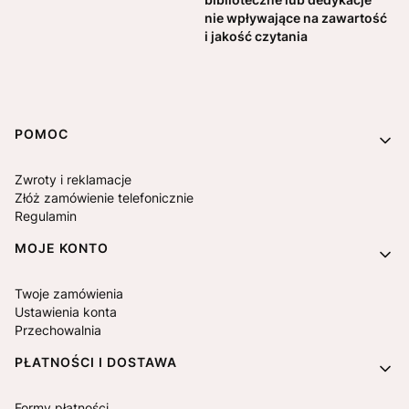
nie wpływające na zawartość
i jakość czytania
Linki w stopce
POMOC
Zwroty i reklamacje
Złóż zamówienie telefonicznie
Regulamin
MOJE KONTO
Twoje zamówienia
Ustawienia konta
Przechowalnia
PŁATNOŚCI I DOSTAWA
Formy płatności