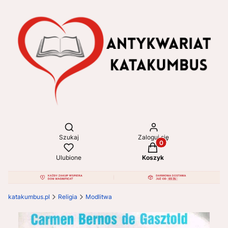
Otwórz wyszukiwarkę
Szukaj
Zaloguj się
Produkty w koszyku: 
Ulubione
Koszyk
katakumbus.pl
Religia
Modlitwa