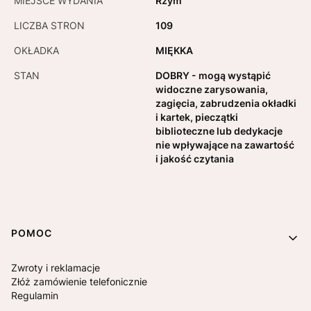
MIEJSCE WYDANIA
Rzym
LICZBA STRON
109
OKŁADKA
MIĘKKA
STAN
DOBRY - mogą wystąpić
widoczne zarysowania,
zagięcia, zabrudzenia okładki
i kartek, pieczątki
biblioteczne lub dedykacje
nie wpływające na zawartość
i jakość czytania
Linki w stopce
POMOC
Zwroty i reklamacje
Złóż zamówienie telefonicznie
Regulamin