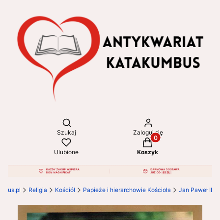
Otwórz wyszukiwarkę
Szukaj
Zaloguj się
Produkty w koszyku: 
Ulubione
Koszyk
mbus.pl
Religia
Kościół
Papieże i hierarchowie Kościoła
Jan Paweł II