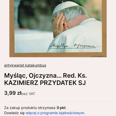
antykwariat katakumbus
Myśląc, Ojczyzna… Red. Ks.
KAZIMIERZ PRZYDATEK SJ
Cena
3,99 zł
bez VAT
Za zakup produktu otrzymasz
0 pkt
.
Dowiedz się
więcej o programie lojalnościowym.