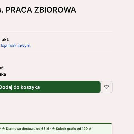
as. PRACA ZBIOROWA
1 pkt
.
 lojalnościowym.
ść:
uka
Dodaj do koszyka