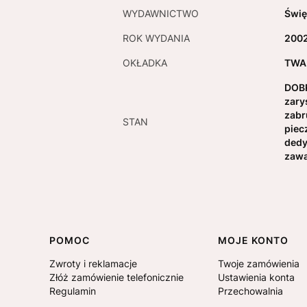
WYDAWNICTWO
Świę
ROK WYDANIA
200
OKŁADKA
TWA
DOBR
zary
zabr
STAN
piec
dedy
zawa
Linki w stopce
POMOC
MOJE KONTO
Zwroty i reklamacje
Twoje zamówienia
Złóż zamówienie telefonicznie
Ustawienia konta
Regulamin
Przechowalnia