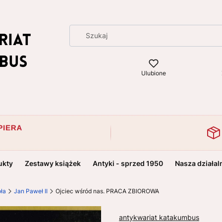
Ulubione
ukty
Zestawy książek
Antyki - sprzed 1950
Nasza działal
oła
Jan Paweł II
Ojciec wśród nas. PRACA ZBIOROWA
antykwariat katakumbus