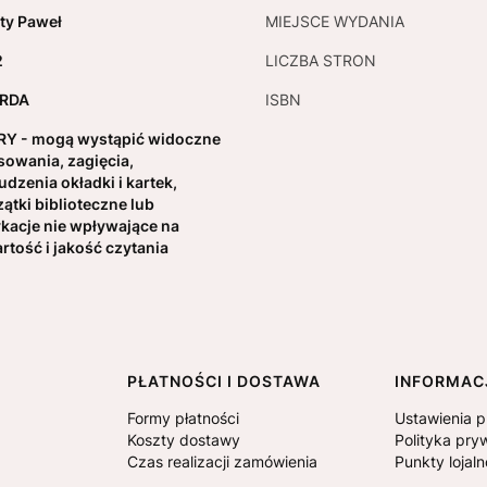
ty Paweł
MIEJSCE WYDANIA
2
LICZBA STRON
RDA
ISBN
Y - mogą wystąpić widoczne
sowania, zagięcia,
udzenia okładki i kartek,
zątki biblioteczne lub
kacje nie wpływające na
rtość i jakość czytania
PŁATNOŚCI I DOSTAWA
INFORMAC
Formy płatności
Ustawienia p
Koszty dostawy
Polityka pry
Czas realizacji zamówienia
Punkty lojal