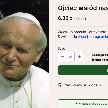
Ojciec wśród n
Cena
6,30 zł
bez VAT
Za zakup produktu otrzymasz
Dowiedz się
więcej o programie
Ilość
Dostępno
szt.
jedna szt
Czas wysyłki:
48 godzin