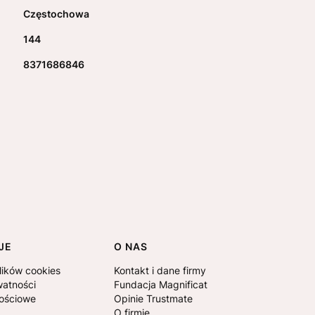
Częstochowa
144
8371686846
JE
O NAS
lików cookies
Kontakt i dane firmy
watności
Fundacja Magnificat
nościowe
Opinie Trustmate
O firmie