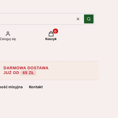
Wyczyść
Szukaj
Produkty w koszyku: 0. Zobacz szc
Zaloguj się
Koszyk
ność misyjna
Kontakt