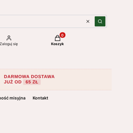
Wyczyść
Szukaj
Produkty w koszyku: 0. Zobacz szc
Zaloguj się
Koszyk
ność misyjna
Kontakt