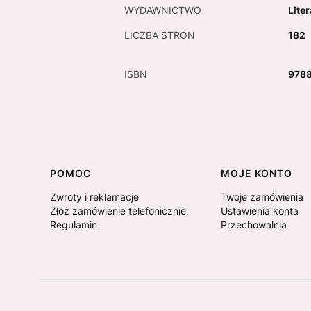
WYDAWNICTWO
Lite
LICZBA STRON
182
ISBN
978
Linki w stopce
POMOC
MOJE KONTO
Zwroty i reklamacje
Twoje zamówienia
Złóż zamówienie telefonicznie
Ustawienia konta
Regulamin
Przechowalnia