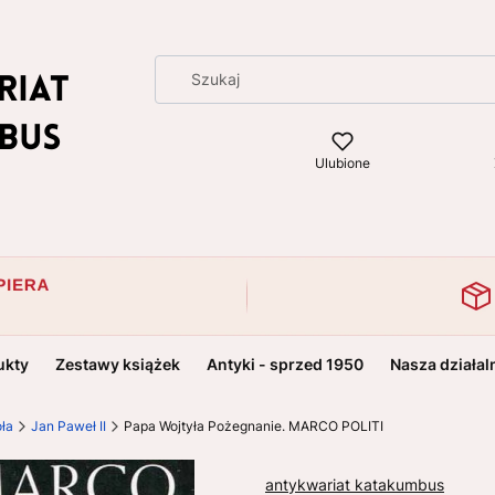
Ulubione
ukty
Zestawy książek
Antyki - sprzed 1950
Nasza działal
oła
Jan Paweł II
Papa Wojtyła Pożegnanie. MARCO POLITI
antykwariat katakumbus