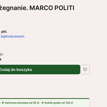
ożegnanie. MARCO POLITI
1 pkt
.
 lojalnościowym.
ść:
k
Dodaj do koszyka