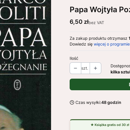
Papa Wojtyła P
Cena
6,50 zł
bez VAT
Za zakup produktu otrzymasz
Dowiedz się
więcej o programie
Ilość
Dostępno
szt.
kilka sztu
Czas wysyłki:
48 godzin