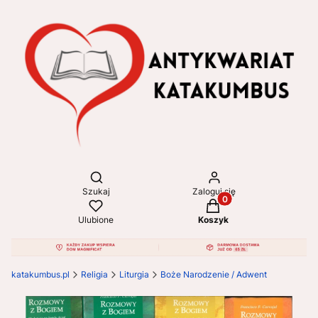
Otwórz wyszukiwarkę
Szukaj
Zaloguj się
Produkty w koszyku: 
Ulubione
Koszyk
katakumbus.pl
Religia
Liturgia
Boże Narodzenie / Adwent