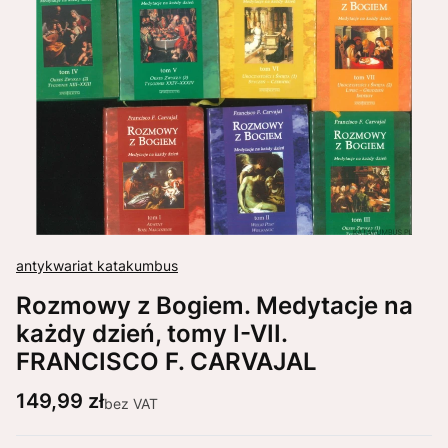
antykwariat katakumbus
Rozmowy z Bogiem. Medytacje na
każdy dzień, tomy I-VII.
FRANCISCO F. CARVAJAL
Cena
149,99 zł
bez VAT