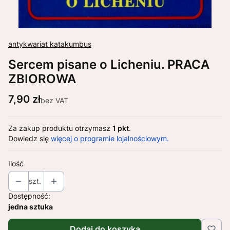
antykwariat katakumbus
Sercem pisane o Licheniu. PRACA
ZBIOROWA
Cena
7,90 zł
bez VAT
Za zakup produktu otrzymasz
1 pkt
.
Dowiedz się
więcej o programie lojalnościowym.
Ilość
szt.
Dostępność:
jedna sztuka
Dodaj do koszyka