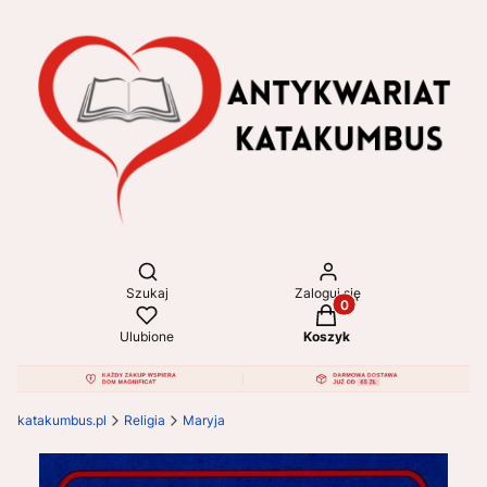
Otwórz wyszukiwarkę
Szukaj
Zaloguj się
Produkty w koszyku: 
Ulubione
Koszyk
katakumbus.pl
Religia
Maryja