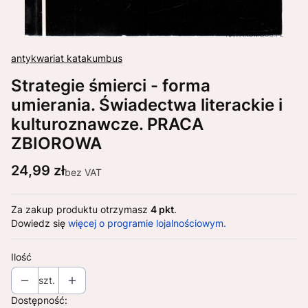
antykwariat katakumbus
Strategie śmierci - forma
umierania. Świadectwa literackie i
kulturoznawcze. PRACA
ZBIOROWA
Cena
24,99 zł
bez VAT
Za zakup produktu otrzymasz
4 pkt
.
Dowiedz się
więcej o programie lojalnościowym.
Ilość
szt.
Dostępność: