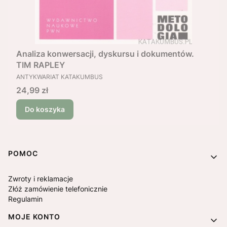
Analiza konwersacji, dyskursu i dokumentów.
TIM RAPLEY
PRODUCENT
ANTYKWARIAT KATAKUMBUS
Cena
24,99 zł
Do koszyka
Linki w stopce
POMOC
Zwroty i reklamacje
Złóż zamówienie telefonicznie
Regulamin
MOJE KONTO