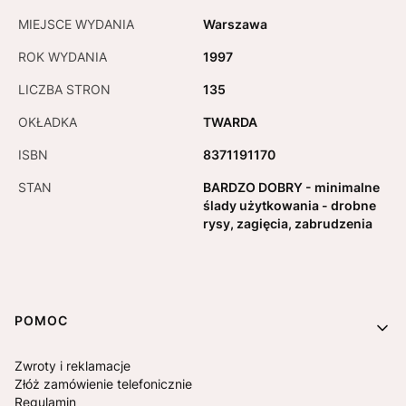
MIEJSCE WYDANIA
Warszawa
ROK WYDANIA
1997
LICZBA STRON
135
OKŁADKA
TWARDA
ISBN
8371191170
STAN
BARDZO DOBRY - minimalne
ślady użytkowania - drobne
rysy, zagięcia, zabrudzenia
Linki w stopce
POMOC
Zwroty i reklamacje
Złóż zamówienie telefonicznie
Regulamin