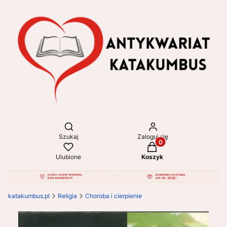
Otwórz wyszukiwarkę
Szukaj
Zaloguj się
Produkty w koszyku: 
Ulubione
Koszyk
katakumbus.pl
Religia
Choroba i cierpienie