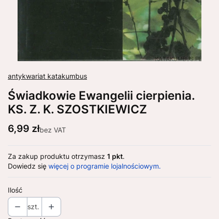
antykwariat katakumbus
Świadkowie Ewangelii cierpienia.
KS. Z. K. SZOSTKIEWICZ
Cena
6,99 zł
bez VAT
Za zakup produktu otrzymasz
1 pkt
.
Dowiedz się
więcej o programie lojalnościowym.
Ilość
szt.